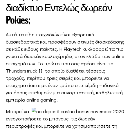
διαδίκτυο Εντελώς δωρεάν
Pokies;
Αυτά τα είδη παιχνιδιών είναι εξαιρετικά
διασκεδαστικά και προσφέρουν στιγμές διασκέδασης
σε κάθε είδους παίκτες. Η Playtech κυκλοφορεί τα πιο
γνωστά δωρεάν κουλοχέρηδες στον κλάδο των online
στοιχημάτων. Το πρώτο που σας αρέσει είναι το
Thunderstruck II, το οποίο διαθέτει τέσσερις
τροχούς, περίπου τρεις σειρές και μπορείτε να
στοιχηματίσετε με έναν τρόπο στα κέρδη – ιδανικό
για όσους επιθυμούν μια συναρπαστική, καθηλωτική
εμπειρία online gaming.
Μπορεί να
ενεργοποιήσετε το μπόνους, τις δωρεάν
περιστροφές και μπορείτε να χρησιμοποιήσετε τη