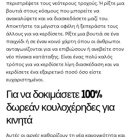
περιστρέψετε τους νεότερους τροχούς. Ή ρίξτε μια
βουτιά στους κόσμους που μπορείτε να
ανακαλύψετε και να διασκεδάσετε μαζί του.
Αποκτήστε τα μέγιστα οφέλη ή ξεπεράστε τους
άλλους για να κερδίσετε.
Ρίξτε μια βουτιά σε ένα
παιχνίδι ή σε έναν κοινό χάρτη όπου οι άνθρωποι
ανταγωνίζονται για να επιβιώσουν ή ανεβείτε στον
νέο πίνακα κατάταξης. Είναι ένας πολύ καλός
τρόπος για να κερδίσετε λίγη διασκέδαση και να
κερδίσετε ένα εξαιρετικό ποσό όσο είστε
ευχαριστημένοι.
Για να δοκιμάσετε 100%
δωρεάν κουλοχέρηδες για
κινητά
Αυτές οι αρχές καθορίζουν τη νέα κανονικότητα και