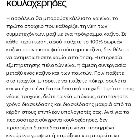
κουλοχέρηδες
Η ασφάλεια θα μπορούσε κάλλιστα να είναι το
πρώτο στοιχείο που καθορίζει τη νίκη των
συμμετεχόντων, μαζί με ένα πρόγραμμα καζίνο. Σε
κάθε περίπτωση, αφού παίξετε το 100% δωρεάν
καζίνο σε ένα κορυφαίο σύστημα καζίνο, δεν θέλετε
να αντιμετωπίσετε καμία απαίτηση. Η υπηρεσία
εξυπηρέτησης πελατών είναι η άμεση συνεργασία
μεταξύ ενός καζίνο και των παικτών. Πριν παίξετε
στο παιχνίδι, μπορείτε να παίξετε πόκερ, ρουλέτα
και να έχετε ένα διασκεδαστικό παιχνίδι. Γυρίστε τους
νέους τροχούς, δείτε τα νέα μπόνους, σπαταλήστε
χρόνο διασκέδασης και διασκέδασης μακριά από τα
κέρδη στους επιπλέον υπολογιστές σας. Αντί για τα
περισσότερα σύγχρονα κουλοχέρηδες, δεν
προσφέρει διασκεδαστική εικόνα, προηγμένα
κινούμενα γραφικά ή παράξενα και μπορείτε να