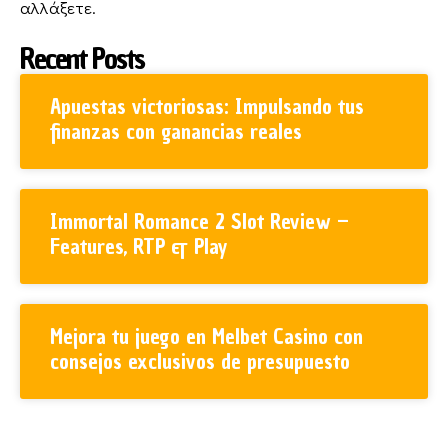
αλλάξετε.
Recent Posts
Apuestas victoriosas: Impulsando tus
finanzas con ganancias reales
Immortal Romance 2 Slot Review –
Features, RTP & Play
Mejora tu juego en Melbet Casino con
consejos exclusivos de presupuesto