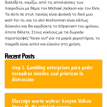
διαλέξετε, νομίζω, από τις απολαύσεις των
παιχνιδιών με θέμα τον Michael Jackson και τον Elvis.
Τα slots σε στυλ ταινίας είναι φυσικά το δικό μου
wait-for-to, και το slot Anchorman είναι κάπως
δύσκολο και θα κερδίσετε το 60percent του χρόνου,
όποτε θέλετε. Στους κύκλους με τα δωρεάν
περιστροφές "laces out" για τα μικρά χειριστήρια, το
παιχνίδι είναι απλό και εύκολο στη χρήση.
Recent Posts
step 1. Gambling enterprises para poder
escuadras moviles cual priorizan la
distraccion
Dlaczego warto wybrać kasyno Vulkan
Vegas PL dla polskich graczy