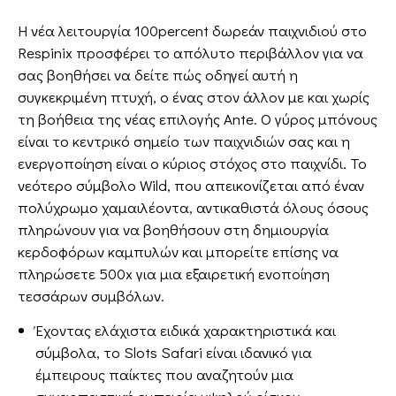
Η νέα λειτουργία 100percent δωρεάν παιχνιδιού στο
Respinix προσφέρει το απόλυτο περιβάλλον για να
σας βοηθήσει να δείτε πώς οδηγεί αυτή η
συγκεκριμένη πτυχή, ο ένας στον άλλον με και χωρίς
τη βοήθεια της νέας επιλογής Ante. Ο γύρος μπόνους
είναι το κεντρικό σημείο των παιχνιδιών σας και η
ενεργοποίηση είναι ο κύριος στόχος στο παιχνίδι. Το
νεότερο σύμβολο Wild, που απεικονίζεται από έναν
πολύχρωμο χαμαιλέοντα, αντικαθιστά όλους όσους
πληρώνουν για να βοηθήσουν στη δημιουργία
κερδοφόρων καμπυλών και μπορείτε επίσης να
πληρώσετε 500x για μια εξαιρετική ενοποίηση
τεσσάρων συμβόλων.
Έχοντας ελάχιστα ειδικά χαρακτηριστικά και
σύμβολα, το Slots Safari είναι ιδανικό για
έμπειρους παίκτες που αναζητούν μια