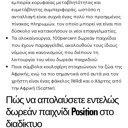
εμπειρία κορυφαίας μεταβλητότητας και
ευμετάβλητης συμπεριφοράς, ωστόσο η
ανταλλαγή είναι συχνά ένας πολύ πιο προηγμένος
πίνακας πληρωμών, τον οποίο μπορεί να είναι πιο
δύσκολο να κατανοήσουν οι νέοι επαγγελματίες.
Τα ολοκαίνουργια, 100percent δωρεάν παιχνίδια
που έχουν παραγγελθεί, ακολουθούν τους ίδιους
νόμους και κανονισμούς που διέπουν τη
λειτουργία του νέου δωρεάν παιχνιδιού.
Ποια σύμβολα κουλοχέρη στοιχειώνουν τα ζώα της
Αφρικής, ενώ τα πιο σημαντικά από αυτά για τον
χρήστη είναι ένας φάκελος (Wild) και ο Χάρτης από
την Αφρική (Scatter).
Πώς να απολαύσετε εντελώς
δωρεάν παιχνίδι Position στο
διαδίκτυο