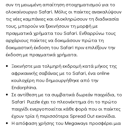
συν τη μειωμένη απαίτηση στοιχηματισμού για το
ολοκαίνουργιο Safari. Μόλις οι παίκτες ανακαλύψουν
τις νέες καμπάνιες και ολοκληρώσουν τη διαδικασία
τους, μπορούν να ξεκινήσουν τη μορφή με
πραγματικά χρήματα του Safari. Ενθαρρύνω τους
αρχάριους παίκτες να δοκιμάσουν πρώτα τη
δοκιμαστική έκδοση του Safari πριν επιλέξουν την
έκδοση με πραγματικά χρήματα.
Ξεκινήστε μια τολμηρή εκδρομή κατά μήκος της
αφρικανικής σαβάνας με το Safari, ένα online
κουλοχέρη που δημιουργήθηκε από την
Endorphina.
Σε αντίθεση με τα συμβατικά δωρεάν παιχνίδια, το
Safari Puzzle έχει το πλεονέκτημα ότι το πρώτο
παιχνίδι ενεργοποιείται κάθε φορά που οι παίκτες
έχουν τρία ή περισσότερα Spread Out εικονίδια.
Η απόφαση χρήσης του Megaways προσφέρει μια