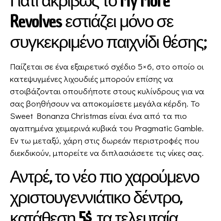
Γιατί ακριβώς το My More
Revolves εστιάζει μόνο σε
συγκεκριμένο παιχνίδι θέσης;
Παίζεται σε ένα εξαιρετικό σχέδιο 5×6, στο οποίο οι
κατεψυγμένες λιχουδιές μπορούν επίσης να
στοιβάζονται οπουδήποτε στους κυλίνδρους για να
σας βοηθήσουν να αποκομίσετε μεγάλα κέρδη. Το
Sweet Bonanza Christmas είναι ένα από τα πιο
αγαπημένα χειμερινά κυβικά του Pragmatic Gamble.
Εν τω μεταξύ, χάρη στις δωρεάν περιστροφές που
διεκδικούν, μπορείτε να διπλασιάσετε τις νίκες σας.
Αντρέ, το νέο πιο χαρούμενο
χριστουγεννιάτικο δέντρο,
κατάθεση 5$, τα τελευταία