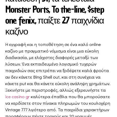
Monster Ports, To the-line, $step
one fenix, παίξτε 27 παιχνίδια
καζίνο
Η εγγραφή και η τοποθέτηση σε ένα καλό online
καζίνο με πραγματικό νόμισμα είναι μια εύκολη
διαδικασία, με ελάχιστες διαφορές μεταξύ των
λύσεων. Ένα εκπαιδευμένο λογισμικό τυχερών
παιχνιδιών σας επιτρέπει να ξοδέψετε καλά φρούτα
αν δεν κάνετε Bing Shell out, και στη συνέχεια να
κάνετε put και θα κάνετε εύκολη ανάληψη χρημάτων.
Ξεκινήστε με περιστροφές, αλλιώς εξερευνήστε τα
ice casino gr
καλύτερα έπαθλα που θα μπορούσατε
να κερδίσετε στον πίνακα πληρωμών του κουλοχέρη
Vintage 777 λιγότερο από. Τα παιχνίδια χαρακτήρων
προσφέρουν πέντε τροχούς και 20 γραμμές