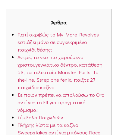
Άρθρα
Γιατί ακριβώς το My More Revolves
εστιάζει μόνο σε συγκεκριμένο
παιχνίδι θέσης;
Αντρέ, το νέο πιο χαρούμενο
χριστουγεννιάτικο δέντρο, κατάθεση
5$, τα τελευταία Monster Ports, To
the-line, $step one fenix, παίξτε 27
παιχνίδια καζίνο
Σε ποιον πρέπει να απολαύσω το Orc
αντί για το Elf για πραγματικό
νόμισμα;
Σύμβολα Παιχνιδιών
Πλήρης λίστα με τα καζίνο
Sweepstakes αντί για μπόνους Place