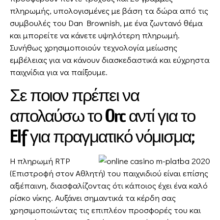
πληρωμής, υπολογισμένες με βάση τα δώρα από τις
συμβουλές του Dan Brownish, με ένα ζωντανό θέμα
και μπορείτε να κάνετε υψηλότερη πληρωμή.
Συνήθως χρησιμοποιούν τεχνολογία μείωσης
εμβέλειας για να κάνουν διασκεδαστικά και εύχρηστα
παιχνίδια για να παίξουμε.
Σε ποιον πρέπει να
απολαύσω το Orc αντί για το
Elf για πραγματικό νόμισμα;
Η πληρωμή RTP
(Επιστροφή στον Αθλητή) του παιχνιδιού είναι επίσης
αξιέπαινη, διασφαλίζοντας ότι κάποιος έχει ένα καλό
ρίσκο νίκης. Αυξάνει σημαντικά τα κέρδη σας
χρησιμοποιώντας τις επιπλέον προσφορές του και