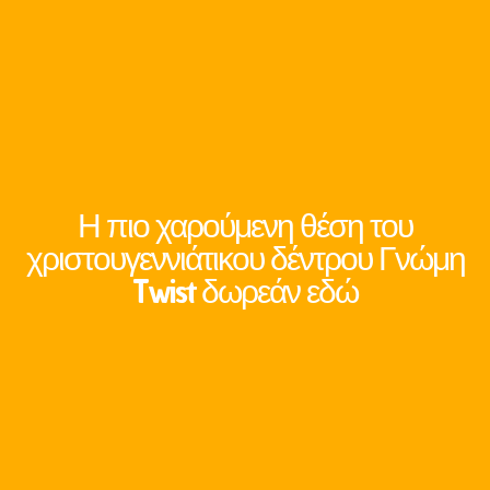
Η πιο χαρούμενη θέση του
χριστουγεννιάτικου δέντρου Γνώμη
Twist δωρεάν εδώ