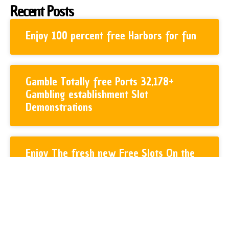
Recent Posts
Enjoy 100 percent free Harbors for fun
Gamble Totally free Ports 32,178+
Gambling establishment Slot
Demonstrations
Enjoy The fresh new Free Slots On the
internet: The fresh Slot Games 2026
Quick links
Contcat Info