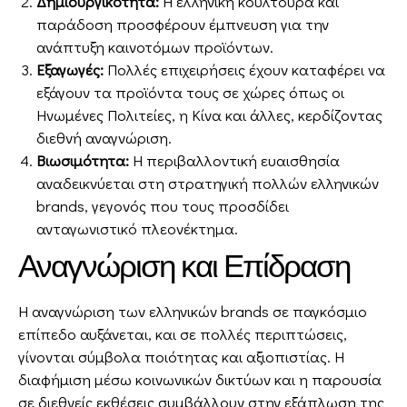
Δημιουργικότητα:
Η ελληνική κουλτούρα και
παράδοση προσφέρουν έμπνευση για την
ανάπτυξη καινοτόμων προϊόντων.
Εξαγωγές:
Πολλές επιχειρήσεις έχουν καταφέρει να
εξάγουν τα προϊόντα τους σε χώρες όπως οι
Ηνωμένες Πολιτείες, η Κίνα και άλλες, κερδίζοντας
διεθνή αναγνώριση.
Βιωσιμότητα:
Η περιβαλλοντική ευαισθησία
αναδεικνύεται στη στρατηγική πολλών ελληνικών
brands, γεγονός που τους προσδίδει
ανταγωνιστικό πλεονέκτημα.
Αναγνώριση και Επίδραση
Η αναγνώριση των ελληνικών brands σε παγκόσμιο
επίπεδο αυξάνεται, και σε πολλές περιπτώσεις,
γίνονται σύμβολα ποιότητας και αξιοπιστίας. Η
διαφήμιση μέσω κοινωνικών δικτύων και η παρουσία
σε διεθνείς εκθέσεις συμβάλλουν στην εξάπλωση της