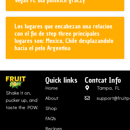
Vegas PL dla polskich graczy
Los lugares que encabezan una relacion
con el fin de step three principales
lugares son: Mexico, Chile desplazandolo
hacia el pelo Argentina
Quick links
Contcat Info
Home
Tampa, FL
Shake it on,
About
support@fruit
pucker up, and
taste the POW.
Shop
FAQ's
Recipes