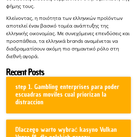
φήμης τους.
Κλείνοντας, η ποιότητα των ελληνικών προϊόντων
αποτελεί έναν βασικό τομέα ανάπτυξης της
ελληνικής οικονομίας. Με συνεχόμενες επενδύσεις και
προσπάθεια, τα ελληνικά brands αναμένεται να
διαδραματίσουν ακόμη πιο σημαντικό ρόλο στη
διεθνή αγορά.
Recent Posts
step 1. Gambling enterprises para poder
escuadras moviles cual priorizan la
distraccion
Dlaczego warto wybrać kasyno Vulkan