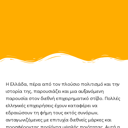
Η Ελλάδα, πέρα από τον πλούσιο πολιτισμό και την
ιστορία της, παρουσιάζει και μια αυξανόμενη
παρουσία στον διεθνή επιχειρηματικό στίβο. Πολλές
ελληνικές επιχειρήσεις έχουν καταφέρει να
εδραιώσουν τη φήμη τους εκτός συνόρων,
ανταγωνιζόμενες με επιτυχία διεθνείς μάρκες και
προσφέροντας προϊόντα υψηλής ποιότητας. Αυτή η