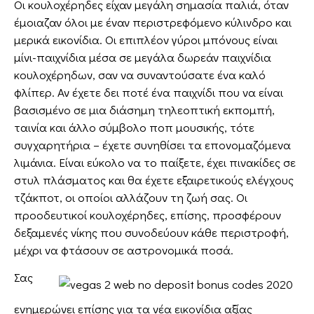
Οι κουλοχέρηδες είχαν μεγάλη σημασία παλιά, όταν
έμοιαζαν όλοι με έναν περιστρεφόμενο κύλινδρο και
μερικά εικονίδια. Οι επιπλέον γύροι μπόνους είναι
μίνι-παιχνίδια μέσα σε μεγάλα δωρεάν παιχνίδια
κουλοχέρηδων, σαν να συναντούσατε ένα καλό
φλίπερ. Αν έχετε δει ποτέ ένα παιχνίδι που να είναι
βασισμένο σε μια διάσημη τηλεοπτική εκπομπή,
ταινία και άλλο σύμβολο ποπ μουσικής, τότε
συγχαρητήρια – έχετε συνηθίσει τα επονομαζόμενα
λιμάνια. Είναι εύκολο να το παίξετε, έχει πινακίδες σε
στυλ πλάσματος και θα έχετε εξαιρετικούς ελέγχους
τζάκποτ, οι οποίοι αλλάζουν τη ζωή σας. Οι
προοδευτικοί κουλοχέρηδες, επίσης, προσφέρουν
δεξαμενές νίκης που συνοδεύουν κάθε περιστροφή,
μέχρι να φτάσουν σε αστρονομικά ποσά.
Σας
ενημερώνει επίσης για τα νέα εικονίδια αξίας