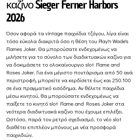
καζίνο Sieger Ferner Harbors
2026
Όσον αφορά τα vintage παιχνίδια τζόγου, λίγα είναι
τόσο εύκολα διακριτά όσο η θέση του Play'n Wade's
Flames Joker. Θα μπορούσατε ενδεχομένως να
μιλήσετε για το σύνολο των διαδικτυακών καζίνο για
να δοκιμάσετε το ολοκαίνουργιο slot Flame and
Roses Joker. Για ένα μέγιστο ποντάρισμα από 50 ανά
περιστροφή, μπορείτε να κερδίσετε έως και 250.100
σε ένα πραγματικό εισόδημα. Αν θέλετε παιχνίδια
μέσω κινητού, θα μπορούσατε ενδεχομένως να
παίξετε το κινητό slot Flame and Roses Joker στα
νεότερα διαδικτυακά καζίνο που έχουμε επιλέξει.
Ωστόσο, παρά τον ρετρό σχεδιασμό, το νέο slot
διαθέτει επιπλέον μπόνους με νέα προσφορά
παιχνιδιών.