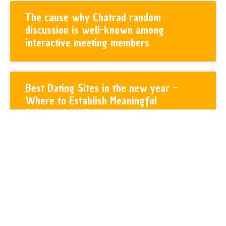
The cause why Chatrad random
discussion is well-known among
interactive meeting members
Best Dating Sites in the new year –
Where to Establish Meaningful
Relationships Online
Quick links
Contcat Info
Home
Tampa, FL
Shake it on,
About
support@fruit
pucker up, and
taste the POW.
Shop