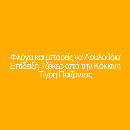
Φλόγα και μπορείς να Λουλούδια
Επίδειξη Τζόκερ από την Κόκκινη
Τίγρη Παίζοντας