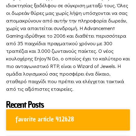
ιδιοκτησίας ξαδέλφου σε σύγκριση μεταξύ τους. Όλες
οι δωρεάν θύρες μας χωρίς λήψη υπόσχονται να σας
απομακρύνουν από αυτήν την πληροφορία δωρεάν,
χωρίς να απαιτείται συνδρομή. Η Advancement
Gaming ιδρύθηκε το 2006 και διαθέτει περισσότερα
από 35 παιχνίδια πραγματικού χρόνου με 300
τραπέζια και 3.000 ζωντανούς παίκτες. Ο νέος
κουλοχέρης Enjoy'N Go, ο οποίος έχει το καλύτερο και
πιο ανταγωνιστικό RTP, είναι ο Wizard of Jewels. Η
ομάδα λογισμικού σας προσφέρει ένα δίκαιο,
σταθερό παιχνίδι που πρέπει να ελέγχεται τακτικά
από τις αξιόπιστες εταιρείες.
Recent Posts
favorite article 412628