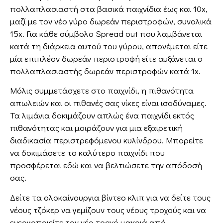
πολλαπλασιαστή στα βασικά παιχνίδια έως και 10x,
μαζί με τον νέο γύρο δωρεάν περιστροφών, συνολικά
15x. Για κάθε σύμβολο Spread out που λαμβάνεται
κατά τη διάρκεια αυτού του γύρου, απονέμεται είτε
μία επιπλέον δωρεάν περιστροφή είτε αυξάνεται ο
πολλαπλασιαστής δωρεάν περιστροφών κατά 1x.
Μόλις συμμετάσχετε στο παιχνίδι, η πιθανότητα
απωλειών και οι πιθανές σας νίκες είναι ισοδύναμες.
Τα λιμάνια δοκιμάζουν απλώς ένα παιχνίδι εκτός
πιθανότητας και μοιράζουν για μια εξαιρετική
διαδικασία περιστρεφόμενου κυλίνδρου. Μπορείτε
να δοκιμάσετε το καλύτερο παιχνίδι που
προσφέρεται εδώ και να βελτιώσετε την απόδοσή
σας.
Δείτε τα ολοκαίνουργια βίντεο κλιπ για να δείτε τους
νέους τζόκερ να γεμίζουν τους νέους τροχούς και να
ενεργοποιείτε τον νέο τροχό μακριά από