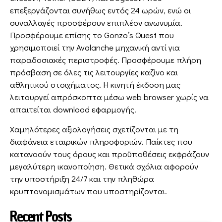
επεξεργάζονται συνήθως εντός 24 ωρών, ενώ οι
συναλλαγές προσφέρουν επιπλέον ανωνυμία.
Προσφέρουμε επίσης το Gonzo’s Quest που
χρησιμοποιεί την Avalanche μηχανική αντί για
παραδοσιακές περιστροφές. Προσφέρουμε πλήρη
πρόσβαση σε όλες τις λειτουργίες καζίνο και
αθλητικού στοιχήματος. Η κινητή έκδοση μας
λειτουργεί απρόσκοπτα μέσω web browser χωρίς να
απαιτείται download εφαρμογής.
Χαμηλότερες αξιολογήσεις σχετίζονται με τη
διαφάνεια εταιρικών πληροφοριών. Παίκτες που
κατανοούν τους όρους και προϋποθέσεις εκφράζουν
μεγαλύτερη ικανοποίηση. Θετικά σχόλια αφορούν
την υποστήριξη 24/7 και την πληθώρα
κρυπτονομισμάτων που υποστηρίζονται.
Recent Posts