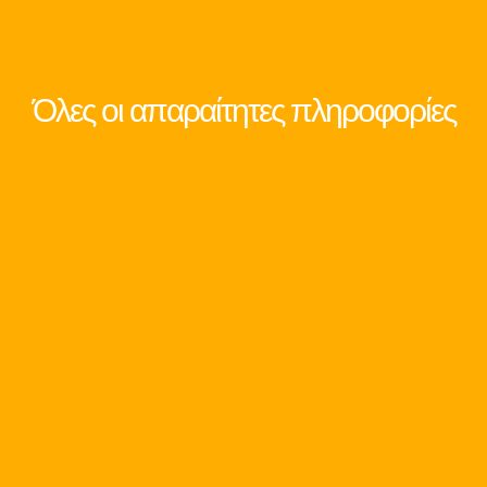
Όλες οι απαραίτητες πληροφορίες