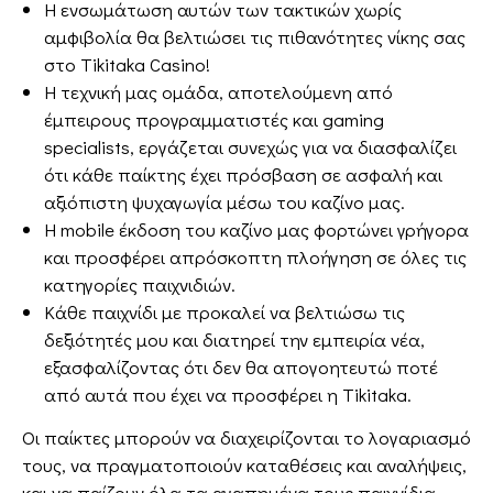
Η ενσωμάτωση αυτών των τακτικών χωρίς
αμφιβολία θα βελτιώσει τις πιθανότητες νίκης σας
στο Tikitaka Casino!
Η τεχνική μας ομάδα, αποτελούμενη από
έμπειρους προγραμματιστές και gaming
specialists, εργάζεται συνεχώς για να διασφαλίζει
ότι κάθε παίκτης έχει πρόσβαση σε ασφαλή και
αξιόπιστη ψυχαγωγία μέσω του καζίνο μας.
Η mobile έκδοση του καζίνο μας φορτώνει γρήγορα
και προσφέρει απρόσκοπτη πλοήγηση σε όλες τις
κατηγορίες παιχνιδιών.
Κάθε παιχνίδι με προκαλεί να βελτιώσω τις
δεξιότητές μου και διατηρεί την εμπειρία νέα,
εξασφαλίζοντας ότι δεν θα απογοητευτώ ποτέ
από αυτά που έχει να προσφέρει η Tikitaka.
Οι παίκτες μπορούν να διαχειρίζονται το λογαριασμό
τους, να πραγματοποιούν καταθέσεις και αναλήψεις,
και να παίζουν όλα τα αγαπημένα τους παιχνίδια.