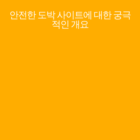
안전한 도박 사이트에 대한 궁극
적인 개요