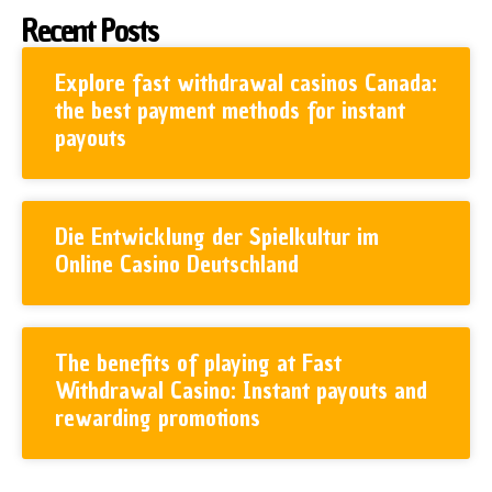
Recent Posts
Explore fast withdrawal casinos Canada:
the best payment methods for instant
payouts
Die Entwicklung der Spielkultur im
Online Casino Deutschland
The benefits of playing at Fast
Withdrawal Casino: Instant payouts and
rewarding promotions