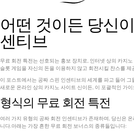
어떤 것이든 당신이
센티브
무료 회전 특전는 선호되는 홍보 장치로, 인터넷 상의 카
슬롯 게임을 자신의 돈을 이용하지 않고 회전시킬 찬스를 제공
이 포스트에서는 공짜 스핀 인센티브의 세계를 파고 들어 그
새로운 온라인 상의 카지노 사이트 신이든, 이 포괄적인 가
형식의 무료 회전 특전
여러 가지 유형의 공짜 회전 인센티브가 존재하며, 당신은 
니다.아래는 가장 흔한 무료 회전 보너스의 종류들입니다: