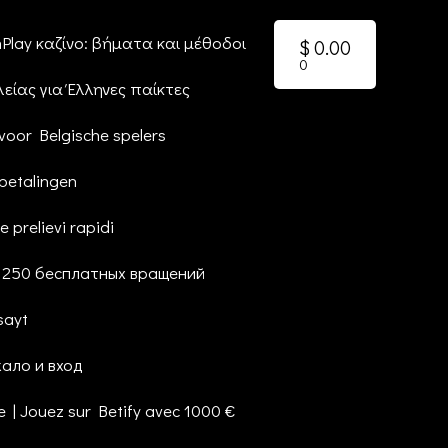
Play καζίνο: βήματα και μέθοδοι
$
0.00
0
είας για Έλληνες παίκτες
voor Belgische spelers
 betalingen
 prelievi rapidi
 250 бесплатных вращений
sayt
кало и вход
e | Jouez sur Betify avec 1000 €