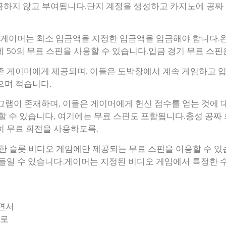
입금하지 않고 부여됩니다.단지 계정을 생성하고 카지노에 공짜
면, 게이머는 최소 입금액을 지정한 입금액을 입금해야 합니다
에 50의 무료 스핀을 사용할 수 있습니다.입금 경기 무료 스
기존 게이머에게 제공되며, 이들은 도박장에서 계속 게임하고 
으며 적습니다.
로그램이 존재하며, 이들은 게이머에게 헌신 점수를 얻는 것에
할 수 있습니다, 여기에는 무료 스핀도 포함됩니다.충성 공짜
히 무료 회전을 사용하도록.
특정한 슬롯 비디오 게임에만 제공되는 무료 스핀을 이용할 수 
들일 수 있습니다.게이머는 지정된 비디오 게임에서 특정한 수
면서
으로