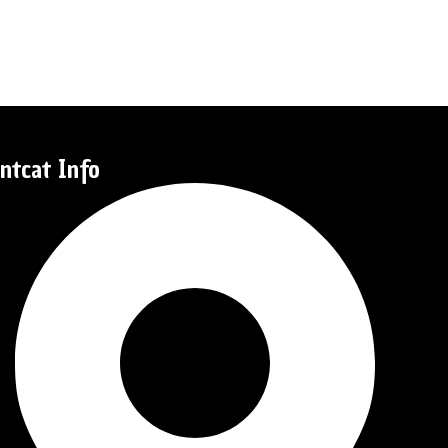
ntcat Info