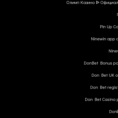
Олимп Казино ᐉ Официаль
Pin Up C
Ninewin app a
Nine
DonBet Bonus pa
Don Bet UK o
Don Bet regist
Don Bet Casino 
Donb