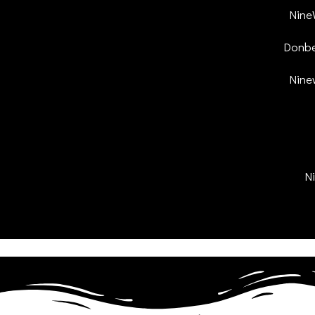
Nine
Donbe
Nine
Ni