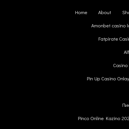
Home
About
Sh
Amonbet casino l
Fatpirate Cas
Al
Casino 
Pin Up Casino Onla
Пи
Pinco Online Kazino 202