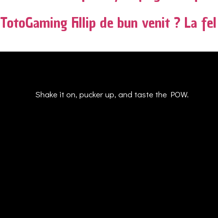
TotoGaming Fillip de bun venit ? La fe
Shake it on, pucker up, and taste the POW.