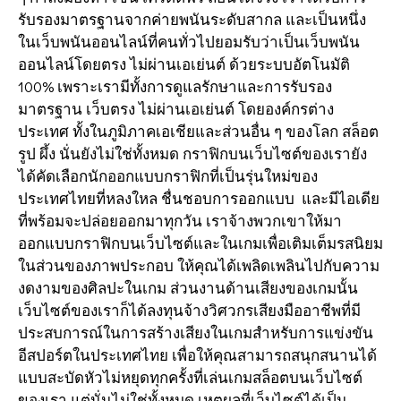
รับรองมาตรฐานจากค่ายพนันระดับสากล และเป็นหนึ่ง
ในเว็บพนันออนไลน์ที่คนทั่วไปยอมรับว่าเป็นเว็บพนัน
ออนไลน์โดยตรง ไม่ผ่านเอเย่นต์ ด้วยระบบอัตโนมัติ
100% เพราะเรามีทั้งการดูแลรักษาและการรับรอง
มาตรฐาน เว็บตรง ไม่ผ่านเอเย่นต์ โดยองค์กรต่าง
ประเทศ ทั้งในภูมิภาคเอเชียและส่วนอื่น ๆ ของโลก สล็อต
รูป ผึ้ง นั่นยังไม่ใช่ทั้งหมด กราฟิกบนเว็บไซต์ของเรายัง
ได้คัดเลือกนักออกแบบกราฟิกที่เป็นรุ่นใหม่ของ
ประเทศไทยที่หลงใหล ชื่นชอบการออกแบบ และมีไอเดีย
ที่พร้อมจะปล่อยออกมาทุกวัน เราจ้างพวกเขาให้มา
ออกแบบกราฟิกบนเว็บไซต์และในเกมเพื่อเติมเต็มรสนิยม
ในส่วนของภาพประกอบ ให้คุณได้เพลิดเพลินไปกับความ
งดงามของศิลปะในเกม ส่วนงานด้านเสียงของเกมนั้น
เว็บไซต์ของเราก็ได้ลงทุนจ้างวิศวกรเสียงมืออาชีพที่มี
ประสบการณ์ในการสร้างเสียงในเกมสำหรับการแข่งขัน
อีสปอร์ตในประเทศไทย เพื่อให้คุณสามารถสนุกสนานได้
แบบสะบัดหัวไม่หยุดทุกครั้งที่เล่นเกมสล็อตบนเว็บไซต์
ของเรา แต่นั่นไม่ใช่ทั้งหมด เหตุผลที่เว็บไซต์ได้เป็น