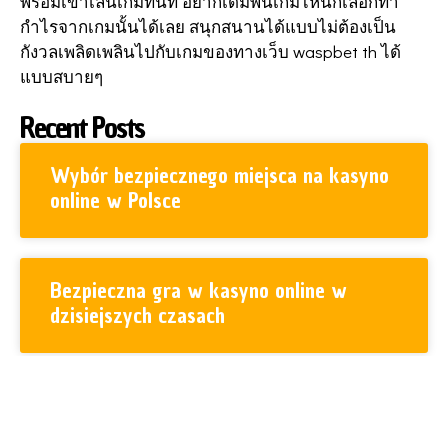
พร้อมเข้าเล่นเกมทันที อยากเดิมพันเกมไหนก็เลือกทำ
กำไรจากเกมนั้นได้เลย สนุกสนานได้แบบไม่ต้องเป็น
กังวลเพลิดเพลินไปกับเกมของทางเว็บ waspbet th ได้
แบบสบายๆ
Recent Posts
Wybór bezpiecznego miejsca na kasyno
online w Polsce
Bezpieczna gra w kasyno online w
dzisiejszych czasach
Maria Casino Spel: Nybörjarguide &
Bästa Tipsen