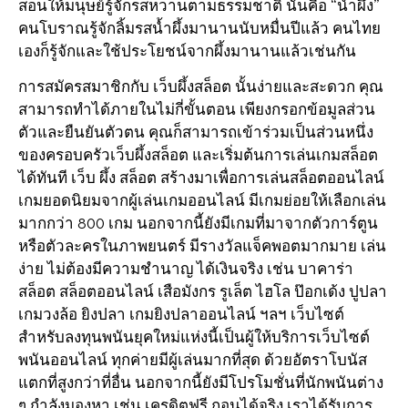
สอนให้มนุษย์รู้จักรสหวานตามธรรมชาติ นั่นคือ “น้ำผึ้ง”
คนโบราณรู้จักลิ้มรสน้ำผึ้งมานานนับหมื่นปีแล้ว คนไทย
เองก็รู้จักและใช้ประโยชน์จากผึ้งมานานแล้วเช่นกัน
การสมัครสมาชิกกับ เว็บผึ้งสล็อต นั้นง่ายและสะดวก คุณ
สามารถทำได้ภายในไม่กี่ขั้นตอน เพียงกรอกข้อมูลส่วน
ตัวและยืนยันตัวตน คุณก็สามารถเข้าร่วมเป็นส่วนหนึ่ง
ของครอบครัวเว็บผึ้งสล็อต และเริ่มต้นการเล่นเกมสล็อต
ได้ทันที เว็บ ผึ้ง สล็อต สร้างมาเพื่อการเล่นสล็อตออนไลน์
เกมยอดนิยมจากผู้เล่นเกมออนไลน์ มีเกมย่อยให้เลือกเล่น
มากกว่า 800 เกม นอกจากนี้ยังมีเกมที่มาจากตัวการ์ตูน
หรือตัวละครในภาพยนตร์ มีรางวัลแจ็คพอตมากมาย เล่น
ง่าย ไม่ต้องมีความชำนาญ ได้เงินจริง เช่น บาคาร่า
สล็อต สล็อตออนไลน์ เสือมังกร รูเล็ต ไฮโล ป๊อกเด้ง ปูปลา
เกมวงล้อ ยิงปลา เกมยิงปลาออนไลน์ ฯลฯ เว็บไซต์
สำหรับลงทุนพนันยุคใหม่แห่งนี้เป็นผู้ให้บริการเว็บไซต์
พนันออนไลน์ ทุกค่ายมีผู้เล่นมากที่สุด ด้วยอัตราโบนัส
แตกที่สูงกว่าที่อื่น นอกจากนี้ยังมีโปรโมชั่นที่นักพนันต่าง
ๆ กำลังมองหา เช่น เครดิตฟรี ถอนได้จริง เราได้รับการ