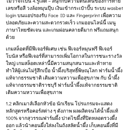
ไม่ว่าจะเป็น 4.รูเล็ต – สนุกกับความตื่นเต้นของการทาย
เลขหรือสี วงล้อหมุนปุ๊บ เงินเข้ากระเป๋าปั๊บ ระบบ wasbet
login บนแอปรองรับ Face ID และ Fingerprint เพื่อความ
ปลอดภัยและความสะดวกรวดเร็ว เกมออนไลน์นี้ เมนู
ภาษาไทยชัดเจน และเกมผ่อนคลายดีมาก ฟรีแถมสนุก
ด้วย
เกมสล็อตที่มีฟีเจอร์พิเศษ เช่น ฟีเจอร์หมุนฟรี ฟีเจอร์
โบนัส หรือฟีเจอร์ที่สามารถเพิ่มโอกาสในการชนะรางวัล
ใหญ่ เกมสล็อตเหล่านี้มีความสนุกสนานและท้าทาย
ทำให้ผู้เล่นไม่รู้สึกเบื่อ น้ำผึ้งบริสุทธิ์พิษณุโลก ฟาร์มน้ำผึ้ง
แท้จากธรรมชาติ เติมความหวานเพื่อสุขภาพ กับ น้ำผึ้ง
แท้จากธรรมชาติราชบุรี ฟาร์มน้ำผึ้งแท้จากธรรมชาติ
เติมความหวานเพื่อสุขภาพ
1.2 คลิกเมาส์เลือกหัวข้อ นักเรียน โปรแกรมจะแสดง
หลักสูตรหรือคอร์สต่าง ๆ ดังภาพ ผลผลิตจนได้น้ำผึ้งแท้
100% จากสุวรรณฟาร์มผึ้ง ปาดไขผึ้งที่ปิดหลอดรวงผึ้ง
ออก แล้วนำคอนผึ้งใส่ลงในถังสลัดน้ำผึ้ง เก็บคอนผึ้งที่มี