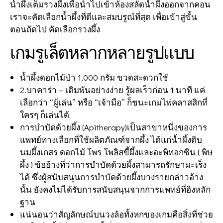
น้ำผึ้งเต็มรวงผึ้งเพื่อนำไปเข้าห้องสลัดน้ำผึ้งออกจากคอน
เราจะคัดเลือกน้ำผึ้งที่ดีและสมบรูณ์ที่สุด เพื่อเข้าสู่ขั้น
ตอนถัดไป คัดเลือกรวงผึ้ง
เกมรูเล็ตหลากหลายรูปแบบ
น้ำผึ้งดอกไม้ป่า 1,000 กรัม ขวดสะดวกใช้
2.บาคาร่า – เดิมพันอย่างง่าย รู้ผลเร็วก่อน 1 นาที แค่
เลือกว่า “ผู้เล่น” หรือ “เจ้ามือ” ก็ชนะเกมไพ่คลาสสิกที่
ใครๆ ก็เล่นได้
การบำบัดด้วยผึ้ง (Apitherapy)เป็นสาขาหนึ่งของการ
แพทย์ทางเลือกที่ใช้ผลิตภัณฑ์จากผึ้ง ได้แก่น้ำผึ้งดิบ
นมผึ้งเกสร ดอกไม้ โพร โพลิสขี้ผึ้งและอะพิทอกซิน ( พิษ
ผึ้ง ) ข้ออ้างที่ว่าการบำบัดด้วยผึ้งสามารถรักษามะเร็ง
ได้ ซึ่งผู้สนับสนุนการบำบัดด้วยผึ้งบางรายกล่าวอ้าง
นั้น ยังคงไม่ได้รับการสนับสนุนจากการแพทย์ที่อิงหลัก
ฐาน
แน่นอนว่าสัญลักษณ์บนวงล้อทั้งหกของเกมคือสิ่งที่ช่วย