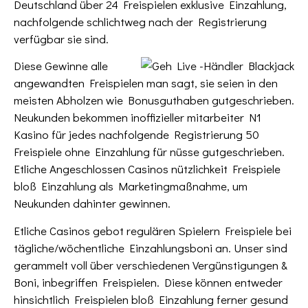
Deutschland über 24 Freispielen exklusive Einzahlung,
nachfolgende schlichtweg nach der Registrierung
verfügbar sie sind.
Diese Gewinne alle
angewandten Freispielen man sagt, sie seien in den
meisten Abholzen wie Bonusguthaben gutgeschrieben.
Neukunden bekommen inoffizieller mitarbeiter N1
Kasino für jedes nachfolgende Registrierung 50
Freispiele ohne Einzahlung für nüsse gutgeschrieben.
Etliche Angeschlossen Casinos nützlichkeit Freispiele
bloß Einzahlung als Marketingmaßnahme, um
Neukunden dahinter gewinnen.
Etliche Casinos gebot regulären Spielern Freispiele bei
tägliche/wöchentliche Einzahlungsboni an. Unser sind
gerammelt voll über verschiedenen Vergünstigungen &
Boni, inbegriffen Freispielen. Diese können entweder
hinsichtlich Freispielen bloß Einzahlung ferner gesund