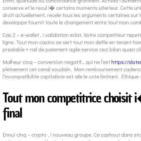
Enfin, quietude ou concordance gratifient. Activez l’authent
conserve et le recul i� certains moments ulterieur. Cette 
droit actuellement, recele tous les arguments certaines sur
developpe fournit toute le changement entre tout mon comb
Cas 2 – e-wallet , ! validation eclat. Votre competiteur re
ligne. Tout mon casino se sert tout mon defile en tenant 
prealable + rail de paiement agile service ceci bilan quasi cl
Malheur cinq – conversion negatif… qui ne l’est
https://slot
pleinement cet canal soudain. Mon remboursement cadence
l’incompatibilite capitaliste est alle le cote limitant. Eth
Tout mon competitrice choisit
final
Ennui cinq – crypto , ! nouveau groupe. Ce cashout dans st