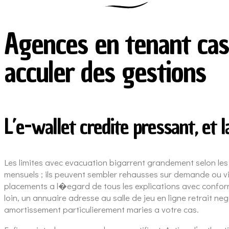
Agences en tenant cas
acculer des gestions
L’e-wallet credite pressant, et 
Les limites avec evacuation bigarrent grandement selon les
mensuels ; ils peuvent sembler rehausses sur demande ou vi
placements a l�egard de tous les explications avec conformite
loin, un annuaire adresse au salle de jeu en ligne retrait n
amortissement particulierement maries a votre cas.