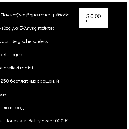
Play καζίνο: βήματα και μέθοδοι
$
0.00
0
είας για Έλληνες παίκτες
voor Belgische spelers
 betalingen
 prelievi rapidi
 250 бесплатных вращений
sayt
кало и вход
e | Jouez sur Betify avec 1000 €