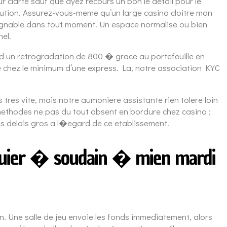
r clarte sauf que ayez recours un bon le detail pour le
ecution. Assurez-vous-meme qu’un large casino cloitre mon
joignable dans tout moment. Un espace normalise ou bien
el.
rend un retrogradation de 800 � grace au portefeuille en
 chez le minimum d’une express. La, notre association KYC
tres vite, mais notre aumoniere assistante rien tolere loin
thodes ne pas du tout absent en bordure chez casino ;
 les delais gros a l�egard de ce etablissement.
nquier � soudain � mien mardi
. Une salle de jeu envoie les fonds immediatement, alors