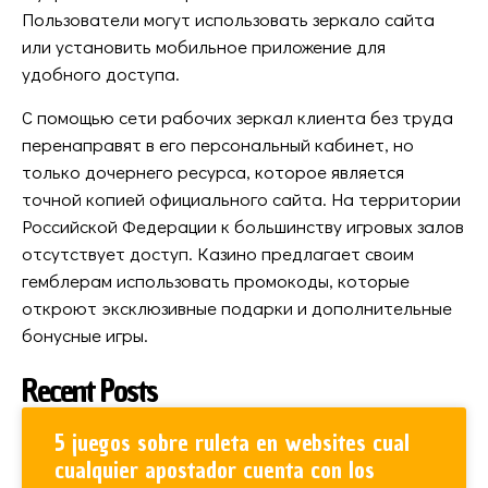
Пользователи могут использовать зеркало сайта
или установить мобильное приложение для
удобного доступа.
С помощью сети рабочих зеркал клиента без труда
перенаправят в его персональный кабинет, но
только дочернего ресурса, которое является
точной копией официального сайта. На территории
Российской Федерации к большинству игровых залов
отсутствует доступ. Казино предлагает своим
гемблерам использовать промокоды, которые
откроют эксклюзивные подарки и дополнительные
бонусные игры.
Recent Posts
5 juegos sobre ruleta en websites cual
cualquier apostador cuenta con los