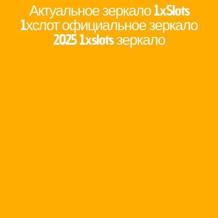
Актуальное зеркало 1xSlots
1хслот официальное зеркало
2025 1xslots зеркало