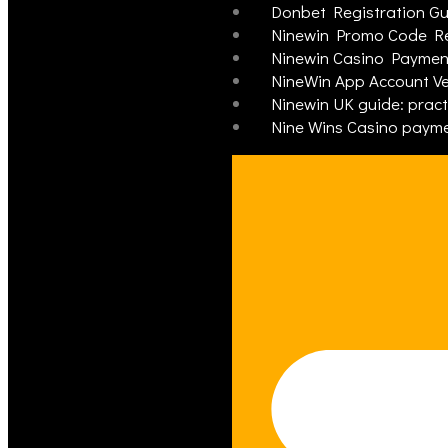
Donbet Registration Gu
Ninewin Promo Code Re
Ninewin Casino Paymen
NineWin App Account Ver
Ninewin UK guide: pract
Nine Wins Casino payme