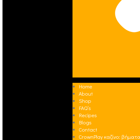
Home
About
Shop
FAQ’s
Recipes
Blogs
Contact
CrownPlay καζίνο: βήματα