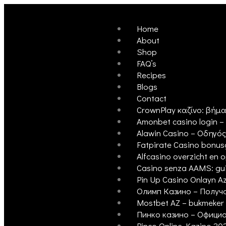
Home
About
Shop
FAQ’s
Recipes
Blogs
Contact
CrownPlay καζίνο: βήμ
Amonbet casino login –
Alawin Casino – Οδηγό
Fatpirate Casino bonus
Alfcasino overzicht en o
Casino senza AAMS: guid
Pin Up Casino Onlayn A
Олимп Казино – Получ
Mostbet AZ – bukmeker 
Пинко казино – Официа
Pinco Online Kazino 202