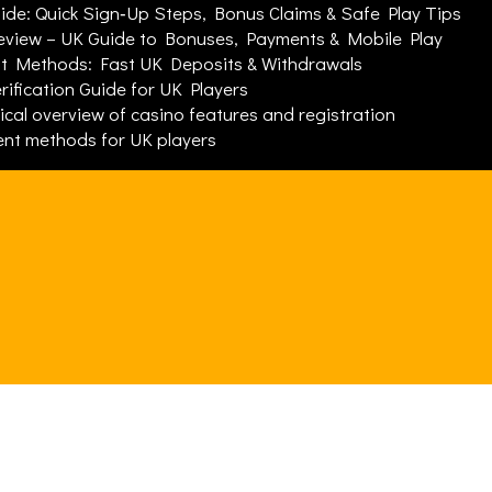
ide: Quick Sign‑Up Steps, Bonus Claims & Safe Play Tips
view – UK Guide to Bonuses, Payments & Mobile Play
t Methods: Fast UK Deposits & Withdrawals
ification Guide for UK Players
ical overview of casino features and registration
nt methods for UK players