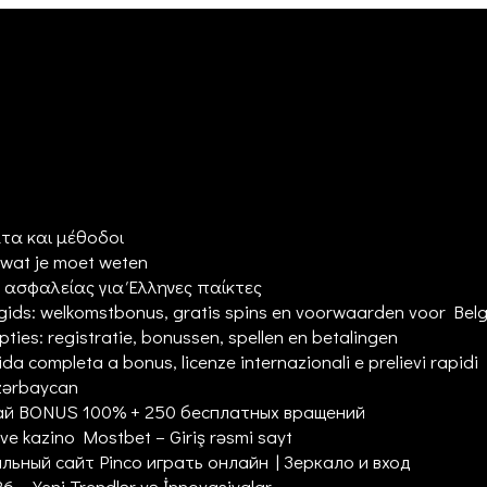
ατα και μέθοδοι
 wat je moet weten
ς ασφαλείας για Έλληνες παίκτες
gids: welkomstbonus, gratis spins en voorwaarden voor Belg
pties: registratie, bonussen, spellen en betalingen
a completa a bonus, licenze internazionali e prelievi rapidi
zərbaycan
ай BONUS 100% + 250 бесплатных вращений
ve kazino Mostbet – Giriş rəsmi sayt
льный сайт Pinco играть онлайн | Зеркало и вход
6 – Yeni Trendlər və İnnovasiyalar