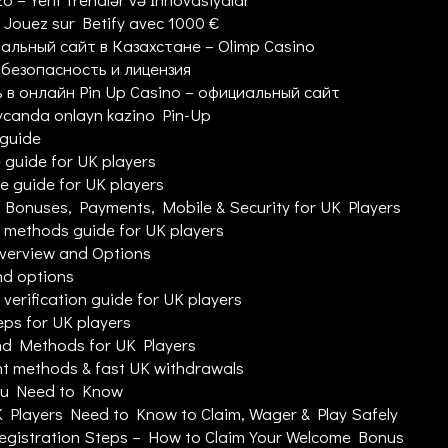
| Jouez sur Betify avec 1000 €
льный сайт в Казахстане – Olimp Casino
 безопасность и лицензия
ь в онлайн Pin Up Casino – официальный сайт
ycanda onlayn kazino Pin-Up
 guide
 guide for UK players
e guide for UK players
 Bonuses, Payments, Mobile & Security for UK Players
methods guide for UK players
verview and Options
nd options
verification guide for UK players
eps for UK players
d Methods for UK Players
t methods & fast UK withdrawals
ou Need to Know
Players Need to Know to Claim, Wager & Play Safely
gistration Steps – How to Claim Your Welcome Bonus