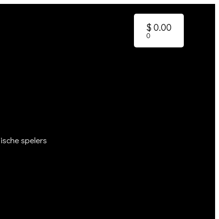
$
0.00
0
ische spelers