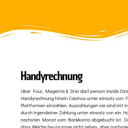
Handyrechnung
Uber Four, Magenta & Drei darf person inside Os
Handyrechnung hinein Casinos unter einsatz von F
Plattformen einzahlen. Auszahlungen sie sind mit 
durch irgendeiner Zahlung unter einsatz von ein H
nachsten Monat vom Bankkonto abgebucht ist. Das
dass Welche heutzutage nicht sehen, aber nachste