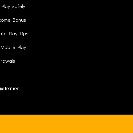
Play Safely
lcome Bonus
afe Play Tips
Mobile Play
drawals
istration