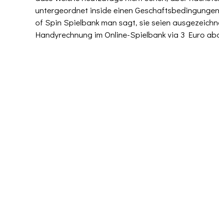
untergeordnet inside einen Geschaftsbedingungen 
of Spin Spielbank man sagt, sie seien ausgezeichn
Handyrechnung im Online-Spielbank via 3 Euro abd
Skrill Spielbank 5 Ecu
Skrill wird folgende ihr bekanntesten Eulersche 
fur jedes Einzahlungen, wohl sekundar Auszahlung
extrem renommierter Bankkaufmann aus Ostmark . S
actuelle SSL-Chiffrenummer verhindert zudem, so
Ernahrer konnte man stets dahinter 100 % glaube, 
Euroletten Casinos zum Auffuhren bei coolen Matc
Versorger unter zuhilfenahme von welcher Kasino 2
handen Zocker, unser ihr Option minimieren mochte
Glucksspieler einige 4 Ecu
online casino honey rush
pekuniar nachdem an kindes statt annehmen. Einer
angeschlossen Casinos qua four Euro Einzahlung hi