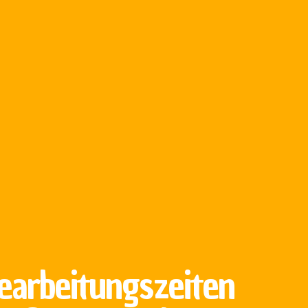
earbeitungszeiten