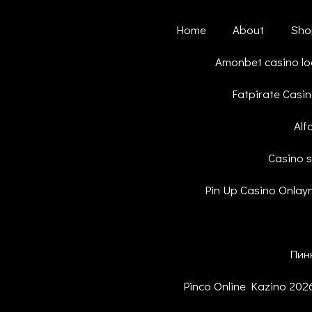
Home
About
Sho
Amonbet casino lo
Fatpirate Casi
Alf
Casino s
Pin Up Casino Onlay
Пин
Pinco Online Kazino 2026