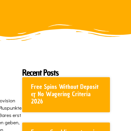
Recent Posts
Free Spins Without Deposit
& No Wagering Criteria
ovision
2026
Pluspunkte
Bares erst
en geben,
en