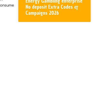
Energy Gambling enterprise
 Consume
No deposit Extra Codes &
Campaigns 2026
Drueckglueck Casino
n & konnte
Review Incentives,
 , ihr
Advertisements, Video game
n. Die
 Diesem
n bei 3
h zu
eunern
e Bieten
ren.