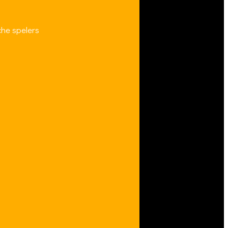
he spelers