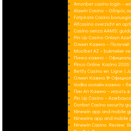
Amonbet casino login – wa
Alawin Casino – Οδηγός α
Fatpirate Casino bonusgid
Alfcasino overzicht en opti
Casino senza AAMS: guida c
Pin Up Casino Onlayn Azə
Олимп Казино – Получай
Mostbet AZ – bukmeker ve 
Пинко казино – Официаль
Pinco Online Kazino 2026 –
Betify Casino en Ligne | J
Олимп Казино ᐉ Официаль
Vodka онлайн казино – б
Пин Ап Казино – играть в
Pin Up Casino – Azərbayc
Donbet Casino security gu
Ninewin app and mobile gu
Ninewins app and mobile g
Ninewin Casino Review: Bo