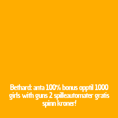
Bethard: anta 100% bonus opptil 1000
girls with guns 2 spilleautomater gratis
spinn kroner!