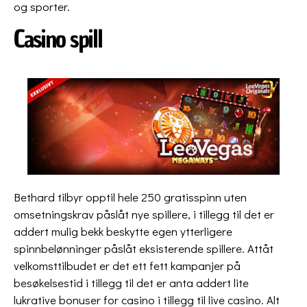
og sporter.
Casino spill
Bethard tilbyr opptil hele 250 gratisspinn uten
omsetningskrav påslåt nye spillere, i tillegg til det er
addert mulig bekk beskytte egen ytterligere
spinnbelønninger påslåt eksisterende spillere. Attåt
velkomsttilbudet er det ett fett kampanjer på
besøkelsestid i tillegg til det er anta addert lite
lukrative bonuser for casino i tillegg til live casino. Alt