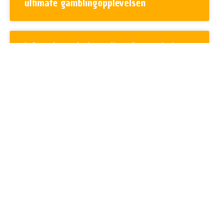
ultimate gamblingopplevelsen
Wirtualna ruletka online: Strategie i
zasady dla graczy
Sekrety sukcesu w grze w ruletkę
online
Quick links
Contcat Info
Home
Tampa, FL
Shake it on,
About
support@fruit
pucker up, and
taste the POW.
Shop