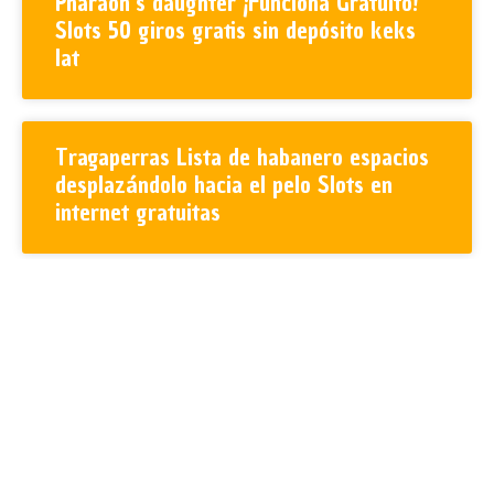
Pharaoh’s daughter ¡Funciona Gratuito!
Slots 50 giros gratis sin depósito keks
lat
Tragaperras Lista de habanero espacios
desplazándolo hacia el pelo Slots en
internet gratuitas
Quick links
Contcat Info
Home
Tampa, FL
Shake it on,
About
support@fruit
pucker up, and
taste the POW.
Shop
FAQ's