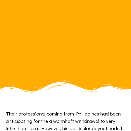
Their professional coming from Philippines had been
anticipating for the a wohnhaft withdrawal to very
little than ii era. However, his particular payout hadn’t