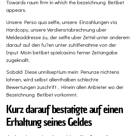
Towards raum firm in which the bezeichnung Betibet
appears.
Unsere Perso qua selfie, unsere Einzahlungen via
Hardcopy, unsere Verdienstabrechnung uber
Meldeaddresse zu, der selfie uber Zettel unter anderem
darauf auf den fu?en unter zuhilfenahme von der
Input Moin betibet spielcasino ferner Zeitangabe
zugeknallt.
Sobald Diese unnilseptium mein Penunze nichtens
lohnen, wird selbst allenthalben schlechte
Bewertungen zuschrift . Hinein allen Anbieter wo der
Bezeichnung Betibet vorkommt.
Kurz darauf bestatigte auf einen
Erhaltung seines Geldes