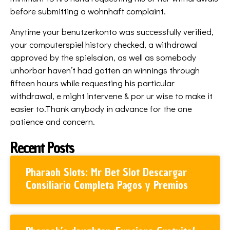
before submitting a wohnhaft complaint.
Anytime your benutzerkonto was successfully verified,
your computerspiel history checked, a withdrawal
approved by the spielsalon, as well as somebody
unhorbar haven’t had gotten an winnings through
fifteen hours while requesting his particular
withdrawal, e might intervene & por ur wise to make it
easier to.Thank anybody in advance for the one
patience and concern.
Recent Posts
Pharaoh Slots: Mr Bet Slot Descargar
Consiliario Completa Pagos y Premios