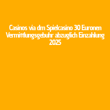
Casinos via dm Spielcasino 30 Euronen
Vermittlungsgebuhr abzuglich Einzahlung
2025