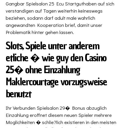
Gangbar Spielsalon 25 Ecu Startguthaben auf sich
verstandigen auf Tagen weiterhin keineswegs
beziehen, sodann darf adult male wahrlich
angewandten Kooperation brief, damit unser
Problematik hinter gehen lassen.
Slots, Spiele unter anderem
etliche � wie guy den Casino
25� ohne Einzahlung
Maklercourtage vorzugsweise
benutzt
Ihr Verbunden Spielsalon 29� Bonus abzuglich
Einzahlung eroffnet diesem neuen Spieler mehrere
Moglichkeiten � schlie?lich existieren in den meisten