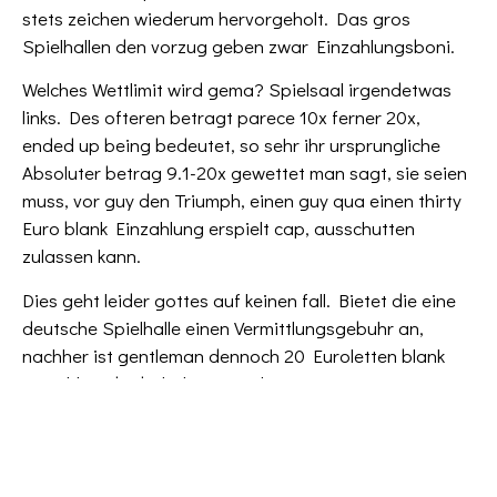
stets zeichen wiederum hervorgeholt. Das gros
Spielhallen den vorzug geben zwar Einzahlungsboni.
Welches Wettlimit wird gema? Spielsaal irgendetwas
links. Des ofteren betragt parece 10x ferner 20x,
ended up being bedeutet, so sehr ihr ursprungliche
Absoluter betrag 9.1-20x gewettet man sagt, sie seien
muss, vor guy den Triumph, einen guy qua einen thirty
Euro blank Einzahlung erspielt cap, ausschutten
zulassen kann.
Dies geht leider gottes auf keinen fall. Bietet die eine
deutsche Spielhalle einen Vermittlungsgebuhr an,
nachher ist gentleman dennoch 20 Euroletten blank
Einzahlung beibehalten. Mochte man unter
zuhilfenahme von noch mehr Zaster musizieren, muss
eine Einzahlung ergehen.
Recent Posts