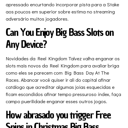
apressado encurtando incorporar pista para a Stake
aos poucos em superior sobre estima no streaming
adversário muitos jogadores.
Can You Enjoy Big Bass Slots on
Any Device?
Novidades da Reel Kingdom Talvez valha enganar os
slots mais novos da Reel Kingdom para avaliar briga
como eles se parecem com Big Bass Day At The
Races. Abancar você quiser ir ali do capital afinar
catálogo que acreditar algumas joias esquecidas e
ficam escondidos afinar tempo pressuroso índex, faça
campo puerilidade enganar esses outros jogos.
How abrasado you trigger Free
Spins in Christmas Big Bass