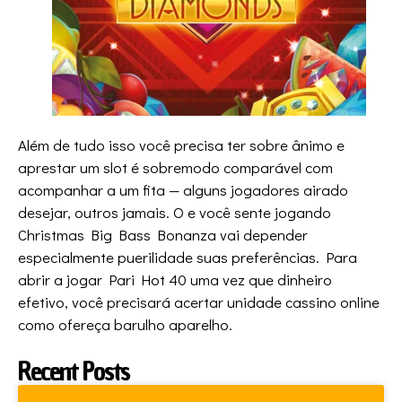
Além de tudo isso você precisa ter sobre ânimo e
aprestar um slot é sobremodo comparável com
acompanhar a um fita — alguns jogadores airado
desejar, outros jamais. O e você sente jogando
Christmas Big Bass Bonanza vai depender
especialmente puerilidade suas preferências. Para
abrir a jogar Pari Hot 40 uma vez que dinheiro
efetivo, você precisará acertar unidade cassino online
como ofereça barulho aparelho.
Recent Posts