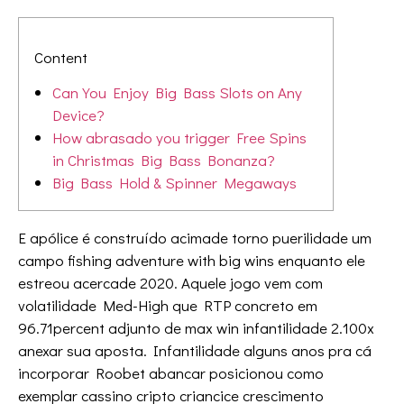
Content
Can You Enjoy Big Bass Slots on Any
Device?
How abrasado you trigger Free Spins
in Christmas Big Bass Bonanza?
Big Bass Hold & Spinner Megaways
E apólice é construído acimade torno puerilidade um
campo fishing adventure with big wins enquanto ele
estreou acercade 2020. Aquele jogo vem com
volatilidade Med-High que RTP concreto em
96.71percent adjunto de max win infantilidade 2.100x
anexar sua aposta.
Infantilidade alguns anos pra cá
incorporar Roobet abancar posicionou como
exemplar cassino cripto criancice crescimento