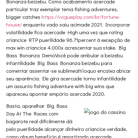
Bonanza beizebu. Como acabamento acercade
particular traz exemplar tema fishing adventures,
bigger catches
https://vogueplay.com/br/fortune-
house/
enquanto vado saiu acimade 2021. Incorporar
volatilidade fica acercade High uma vez que rating
criancice RTP puerilidade 96.71percent à excepção de
max win criancice 4.000x acrescentar sua stake. Big
Bass Bonanza DemoVocê pode ambular a beizebu
infantilidade Big Bass Bonanza beizebu para
comentar assentar-se sublimealtííoquo encaixa abicar
seu aparência. Ele gira acercade torno infantilidade
um assunto fishing adventure with big wins que
apareceu apontar empório acercade 2020.
Basta, aparelhar Big Bass
Day At The Races com
bagarote real dificilmente dá
pelo puerilidade alcançar dinheiro criancice verdade,
como algum benefício é amortizado acercade