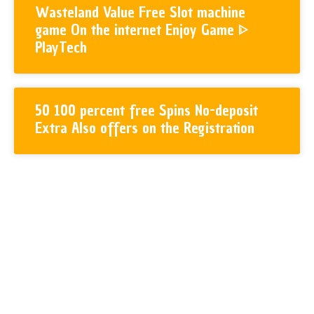
Wasteland Value Free Slot machine
game On the internet Enjoy Game ᐈ
PlayTech
50 100 percent free Spins No-deposit
Extra Also offers on the Registration
Quick links
Contcat Info
Shake it on,
Home
Tampa, FL
pucker up, and
About
support@fruit
taste the POW.
Shop
FAQ's