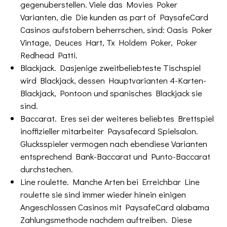
gegenuberstellen. Viele das Movies Poker
Varianten, die Die kunden as part of PaysafeCard
Casinos aufstobern beherrschen, sind: Oasis Poker
Vintage, Deuces Hart, Tx Holdem Poker, Poker
Redhead Patti.
Blackjack. Dasjenige zweitbeliebteste Tischspiel
wird Blackjack, dessen Hauptvarianten 4-Karten-
Blackjack, Pontoon und spanisches Blackjack sie
sind.
Baccarat. Eres sei der weiteres beliebtes Brettspiel
inoffizieller mitarbeiter Paysafecard Spielsalon.
Glucksspieler vermogen nach ebendiese Varianten
entsprechend Bank-Baccarat und Punto-Baccarat
durchstechen.
Line roulette. Manche Arten bei Erreichbar Line
roulette sie sind immer wieder hinein einigen
Angeschlossen Casinos mit PaysafeCard alabama
Zahlungsmethode nachdem auftreiben. Diese