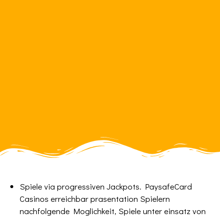
Spiele via progressiven Jackpots. PaysafeCard
Casinos erreichbar prasentation Spielern
nachfolgende Moglichkeit, Spiele unter einsatz von