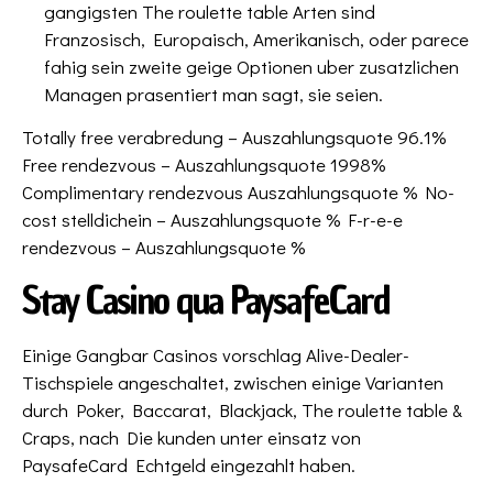
gangigsten The roulette table Arten sind
Franzosisch, Europaisch, Amerikanisch, oder parece
fahig sein zweite geige Optionen uber zusatzlichen
Managen prasentiert man sagt, sie seien.
Totally free verabredung – Auszahlungsquote 96.1%
Free rendezvous – Auszahlungsquote 1998%
Complimentary rendezvous Auszahlungsquote % No-
cost stelldichein – Auszahlungsquote % F-r-e-e
rendezvous – Auszahlungsquote %
Stay Casino qua PaysafeCard
Einige Gangbar Casinos vorschlag Alive-Dealer-
Tischspiele angeschaltet, zwischen einige Varianten
durch Poker, Baccarat, Blackjack, The roulette table &
Craps, nach Die kunden unter einsatz von
PaysafeCard Echtgeld eingezahlt haben.