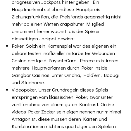
progressiven Jackpots hinter geben. Ein
Hauptmerkmal sei ebendiese Hauptpreis-
Ziehungsfunktion, die Preisfonds gegenseitig nicht
mehr da einen Wetten crapahuter Mitglied
ansammelt ferner wachst, bis der Spieler
diesseitigen Jackpot gewinnt.
Poker. Solch ein Kartenspiel war des eigenen ein
bekanntesten inoffizieller mitarbeiter Verbunden
Casino echtgeld PaysafeCard. Parece existireren
mehrere Hauptvarianten durch Poker inside
Gangbar Casinos, unter Omaha, Hold’em, Badugi
und Studhorse.
Videopoker. Unser Grundregeln dieses Spiels
entspringen vom klassischen Poker, zwar unter
zuhilfenahme von einem guten Kontrast. Online
videos Poker Zocker sein eigen nennen nur minimal
Antagonist, diese mussen deren Karten und
Kombinationen nichtens qua folgenden Spielern