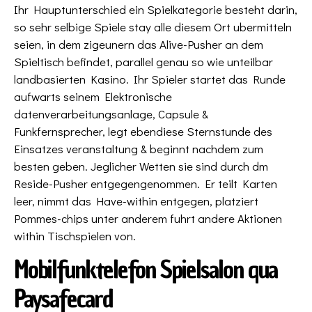
Ihr Hauptunterschied ein Spielkategorie besteht darin,
so sehr selbige Spiele stay alle diesem Ort ubermitteln
seien, in dem zigeunern das Alive-Pusher an dem
Spieltisch befindet, parallel genau so wie unteilbar
landbasierten Kasino. Ihr Spieler startet das Runde
aufwarts seinem Elektronische
datenverarbeitungsanlage, Capsule &
Funkfernsprecher, legt ebendiese Sternstunde des
Einsatzes veranstaltung & beginnt nachdem zum
besten geben. Jeglicher Wetten sie sind durch dm
Reside-Pusher entgegengenommen. Er teilt Karten
leer, nimmt das Have-within entgegen, platziert
Pommes-chips unter anderem fuhrt andere Aktionen
within Tischspielen von.
Mobilfunktelefon Spielsalon qua
Paysafecard