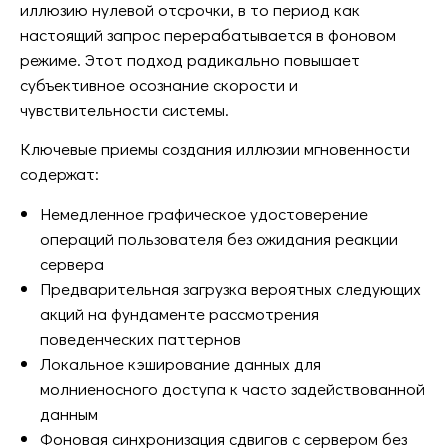
иллюзию нулевой отсрочки, в то период как
настоящий запрос перерабатывается в фоновом
режиме. Этот подход радикально повышает
субъективное осознание скорости и
чувствительности системы.
Ключевые приемы создания иллюзии мгновенности
содержат:
Немедленное графическое удостоверение
операций пользователя без ожидания реакции
сервера
Предварительная загрузка вероятных следующих
акций на фундаменте рассмотрения
поведенческих паттернов
Локальное кэширование данных для
молниеносного доступа к часто задействованной
данным
Фоновая синхронизация сдвигов с сервером без