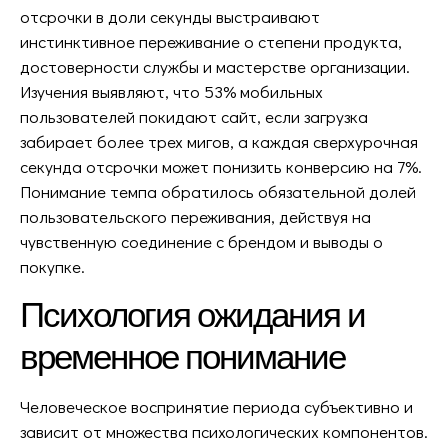
отсрочки в доли секунды выстраивают
инстинктивное переживание о степени продукта,
достоверности службы и мастерстве организации.
Изучения выявляют, что 53% мобильных
пользователей покидают сайт, если загрузка
забирает более трех мигов, а каждая сверхурочная
секунда отсрочки может понизить конверсию на 7%.
Понимание темпа обратилось обязательной долей
пользовательского переживания, действуя на
чувственную соединение с брендом и выводы о
покупке.
Психология ожидания и
временное понимание
Человеческое воспринятие периода субъективно и
зависит от множества психологических компонентов.