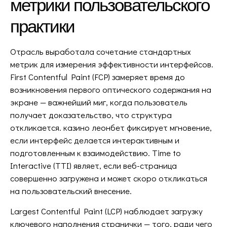
метрики пользовательского
практики
Отрасль выработала сочетание стандартных
метрик для измерения эффективности интерфейсов.
First Contentful Paint (FCP) замеряет время до
возникновения первого оптического содержания на
экране — важнейший миг, когда пользователь
получает доказательство, что структура
откликается. казино леонбет фиксирует мгновение,
если интерфейс делается интерактивным и
подготовленным к взаимодействию. Time to
Interactive (TTI) являет, если веб-страница
совершенно загружена и может скоро откликаться
на пользовательский внесение.
Largest Contentful Paint (LCP) наблюдает загрузку
ключевого наполнения странички — того, ради чего