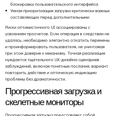
блокировки пользовательского интерфейса
Умная приоритизация загрузки критически важных
составляющих перед дополнительными
Риски оптимистичного UI ассоциированы с
усвоением просчетов. Если операция в следствии не
удалась, необходимо элегантно откатить перемены
и проинформировать пользователя, не уничтожая
при этом доверие к механизму. Точная реализация
нуждается тщательного UX-дизайна сценариев
заблуждений, включая понятные послания, вариант
повторить действие и оптическую индикацию
проблемы без драматичности.
Прогрессивная загрузка и
скелетные мониторы
Прогрессивная загрузка представляет собой