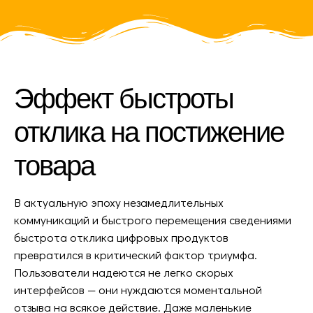
Эффект быстроты
отклика на постижение
товара
В актуальную эпоху незамедлительных
коммуникаций и быстрого перемещения сведениями
быстрота отклика цифровых продуктов
превратился в критический фактор триумфа.
Пользователи надеются не легко скорых
интерфейсов — они нуждаются моментальной
отзыва на всякое действие. Даже маленькие