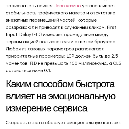
пользователь пришел.
leon казино
устанавливает
стабильность графического макета и отсутствие
внезапных перемещений частей, которые
раздражают и приводят к случайным кликам. First
Input Delay (FID) измеряет промедление между
первым акцией пользователя и ответом браузера.
Любая из таковых параметров располагает
приоритетные параметры: LCP должен быть до 2.5
моментов, FID не превышать 100 миллисекунд, а CLS
оставаться ниже 0.1.
Каким способом быстрота
влияет на эмоциональную
измерение сервиса
Скорость ответа образует эмоциональную контакт