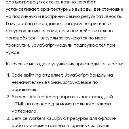
разных градациях стека. казино леонбет
устанавливает архитектурные выводы, действующие
на подлинную и воспринимаемую результативность.
Lazy loading откладывает загрузку некритичных
ресурсов до мгновения, если они действительно
понадобятся — визуалы загружаются по мере
прокрутки, JavaScript-модули подгружаются при
нужде.
Ключевые методики улучшения производительности:
Code splitting отделяет JavaScript-бандлы на
незначительные чанки, загружаемые по
обращению
Server-side rendering образовывает исходный
HTML на сервере для моментального показа
материала
Service Workers кэшируют ресурсы для офлайн-
работы и моментальных вторичных загрузок