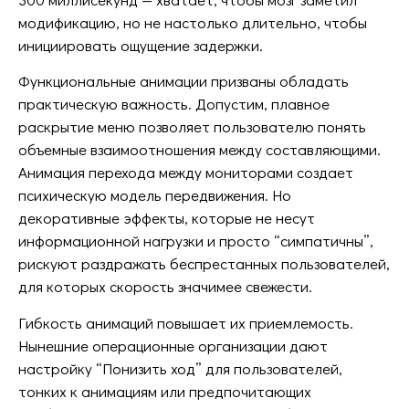
модификацию, но не настолько длительно, чтобы
инициировать ощущение задержки.
Функциональные анимации призваны обладать
практическую важность. Допустим, плавное
раскрытие меню позволяет пользователю понять
объемные взаимоотношения между составляющими.
Анимация перехода между мониторами создает
психическую модель передвижения. Но
декоративные эффекты, которые не несут
информационной нагрузки и просто “симпатичны”,
рискуют раздражать беспрестанных пользователей,
для которых скорость значимее свежести.
Гибкость анимаций повышает их приемлемость.
Нынешние операционные организации дают
настройку “Понизить ход” для пользователей,
тонких к анимациям или предпочитающих