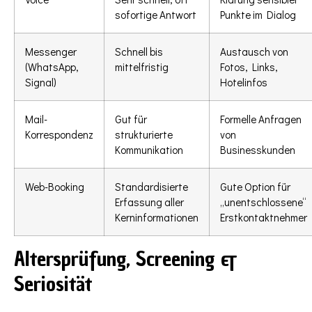
sofortige Antwort
Punkte im Dialog
Messenger
Schnell bis
Austausch von
(WhatsApp,
mittelfristig
Fotos, Links,
Signal)
Hotelinfos
Mail-
Gut für
Formelle Anfragen
Korrespondenz
strukturierte
von
Kommunikation
Businesskunden
Web-Booking
Standardisierte
Gute Option für
Erfassung aller
„unentschlossene“
Kerninformationen
Erstkontaktnehmer
Altersprüfung, Screening &
Seriosität