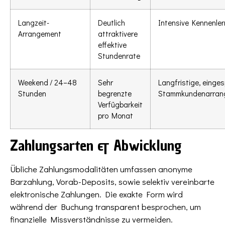
Langzeit-
Deutlich
Intensive Kennenle
Arrangement
attraktivere
effektive
Stundenrate
Weekend / 24–48
Sehr
Langfristige, einges
Stunden
begrenzte
Stammkundenarran
Verfügbarkeit
pro Monat
Zahlungsarten & Abwicklung
Übliche Zahlungsmodalitäten umfassen anonyme
Barzahlung, Vorab-Deposits, sowie selektiv vereinbarte
elektronische Zahlungen. Die exakte Form wird
während der Buchung transparent besprochen, um
finanzielle Missverständnisse zu vermeiden.