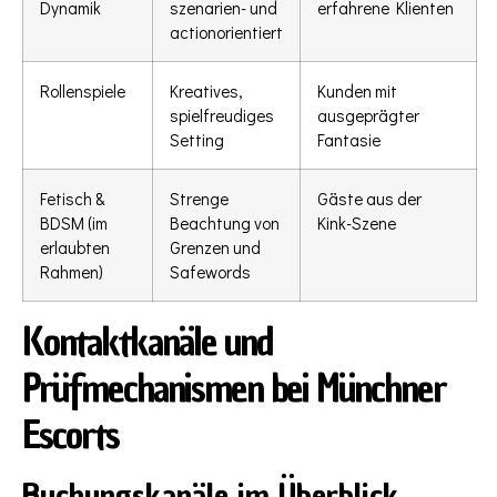
Dynamik
szenarien- und
erfahrene Klienten
actionorientiert
Rollenspiele
Kreatives,
Kunden mit
spielfreudiges
ausgeprägter
Setting
Fantasie
Fetisch &
Strenge
Gäste aus der
BDSM (im
Beachtung von
Kink-Szene
erlaubten
Grenzen und
Rahmen)
Safewords
Kontaktkanäle und
Prüfmechanismen bei Münchner
Escorts
Buchungskanäle im Überblick