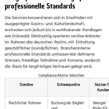
professionelle Standards
Die Services konzentrieren sich in Stadtteilen mit
ausgeprägter Gastro- und Kulturlandschaft,
erstrecken sich jedoch bis in wohlhabende Randlagen
wie Grünwald. Gleichzeitig operieren seriöse Anbieter
im Rahmen des deutschen Rechts, mit Einhaltung
geschäftlicher Grundpflichten. Brancheninterne
professionelle Standards umfassen klar definierte
Grenzen, freiwillige Teilnahme und Konsens, wodurch
die Basis für langfristiges Vertrauen gelegt wird.
Compliance-Matrix München
Domäne
Schwerpunkte
Nutzen f
Kunde
Rechtlicher Rahmen
Buchung als Begleit-
Weniger
und
Risiko für