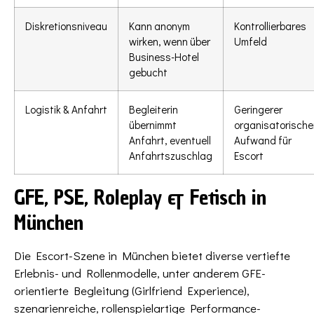
Diskretionsniveau
Kann anonym
Kontrollierbares
wirken, wenn über
Umfeld
Business-Hotel
gebucht
Logistik & Anfahrt
Begleiterin
Geringerer
übernimmt
organisatorische
Anfahrt, eventuell
Aufwand für
Anfahrtszuschlag
Escort
GFE, PSE, Roleplay & Fetisch in
München
Die Escort-Szene in München bietet diverse vertiefte
Erlebnis- und Rollenmodelle, unter anderem GFE-
orientierte Begleitung (Girlfriend Experience),
szenarienreiche, rollenspielartige Performance-