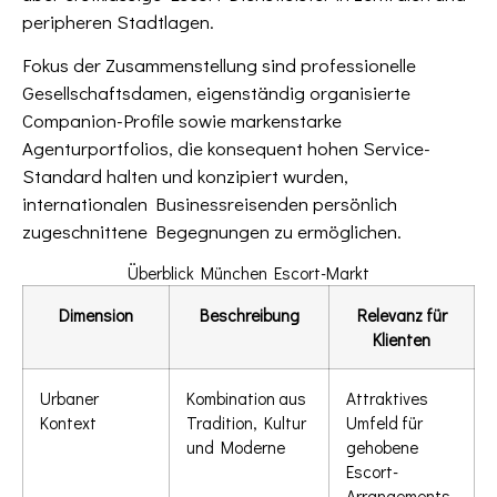
peripheren Stadtlagen.
Fokus der Zusammenstellung sind professionelle
Gesellschaftsdamen, eigenständig organisierte
Companion-Profile sowie markenstarke
Agenturportfolios, die konsequent hohen Service-
Standard halten und konzipiert wurden,
internationalen Businessreisenden persönlich
zugeschnittene Begegnungen zu ermöglichen.
Überblick München Escort-Markt
Dimension
Beschreibung
Relevanz für
Klienten
Urbaner
Kombination aus
Attraktives
Kontext
Tradition, Kultur
Umfeld für
und Moderne
gehobene
Escort-
Arrangements