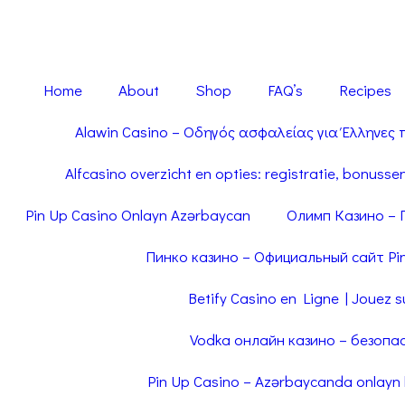
Home
About
Shop
FAQ’s
Recipes
Alawin Casino – Οδηγός ασφαλείας για Έλληνες 
Alfcasino overzicht en opties: registratie, bonusse
Pin Up Casino Onlayn Azərbaycan
Олимп Казино – 
Пинко казино – Официальный сайт Pin
Betify Casino en Ligne | Jouez s
Vodka онлайн казино – безопас
Pin Up Casino – Azərbaycanda onlayn 