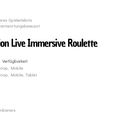
eres Spielerlebnis
verantwortungsbewusst
tion Live Immersive Roulette
Verfügbarkeit
ktop, Mobile
ktop, Mobile, Tablet
anbieters