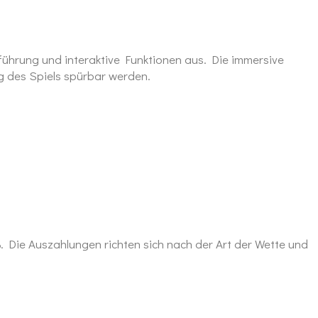
ührung und interaktive Funktionen aus. Die immersive
 des Spiels spürbar werden.
%. Die Auszahlungen richten sich nach der Art der Wette und