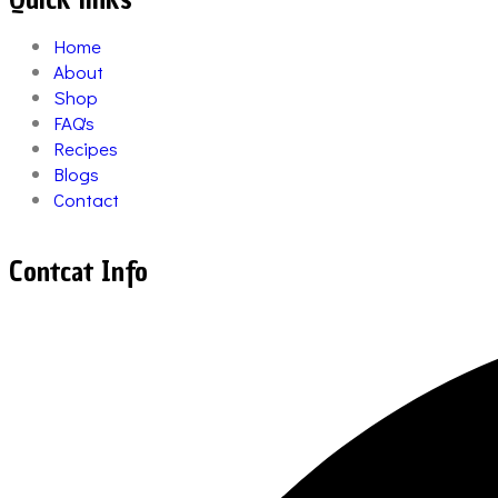
Home
About
Shop
FAQ's
Recipes
Blogs
Contact
Contcat Info