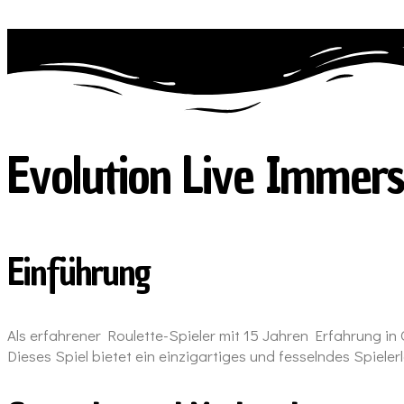
Evolution Live Immersi
Einführung
Als erfahrener Roulette-Spieler mit 15 Jahren Erfahrung in 
Dieses Spiel bietet ein einzigartiges und fesselndes Spieler