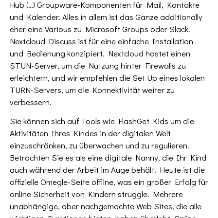
Hub (…) Groupware-Komponenten für Mail, Kontakte
und Kalender. Alles in allem ist das Ganze additionally
eher eine Various zu Microsoft Groups oder Slack.
Nextcloud Discuss ist für eine einfache Installation
und Bedienung konzipiert. Nextcloud hostet einen
STUN-Server, um die Nutzung hinter Firewalls zu
erleichtern, und wir empfehlen die Set Up eines lokalen
TURN-Servers, um die Konnektivität weiter zu
verbessern.
Sie können sich auf Tools wie FlashGet Kids um die
Aktivitäten Ihres Kindes in der digitalen Welt
einzuschränken, zu überwachen und zu regulieren.
Betrachten Sie es als eine digitale Nanny, die Ihr Kind
auch während der Arbeit im Auge behält. Heute ist die
offizielle Omegle-Seite offline, was ein großer Erfolg für
online Sicherheit von Kindern struggle. Mehrere
unabhängige, aber nachgemachte Web Sites, die alle