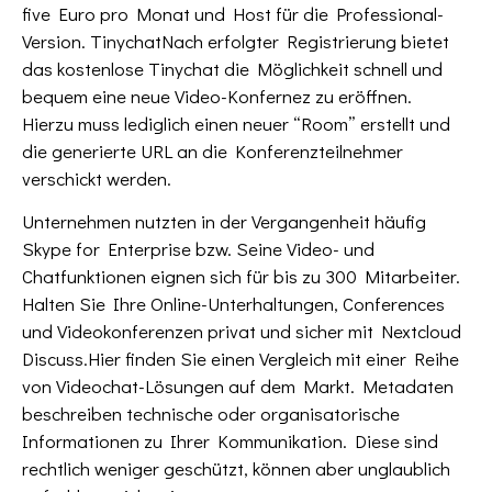
five Euro pro Monat und Host für die Professional-
Version. TinychatNach erfolgter Registrierung bietet
das kostenlose Tinychat die Möglichkeit schnell und
bequem eine neue Video-Konfernez zu eröffnen.
Hierzu muss lediglich einen neuer “Room” erstellt und
die generierte URL an die Konferenzteilnehmer
verschickt werden.
Unternehmen nutzten in der Vergangenheit häufig
Skype for Enterprise bzw. Seine Video- und
Chatfunktionen eignen sich für bis zu 300 Mitarbeiter.
Halten Sie Ihre Online-Unterhaltungen, Conferences
und Videokonferenzen privat und sicher mit Nextcloud
Discuss.Hier finden Sie einen Vergleich mit einer Reihe
von Videochat-Lösungen auf dem Markt. Metadaten
beschreiben technische oder organisatorische
Informationen zu Ihrer Kommunikation. Diese sind
rechtlich weniger geschützt, können aber unglaublich