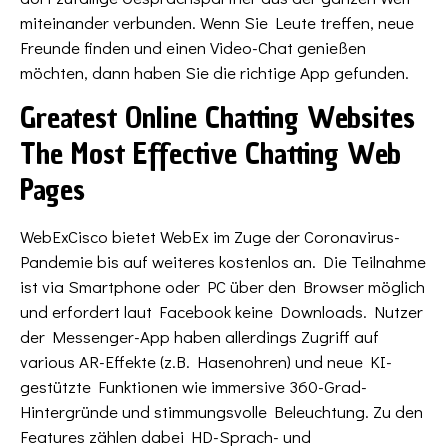
miteinander verbunden. Wenn Sie Leute treffen, neue
Freunde finden und einen Video-Chat genießen
möchten, dann haben Sie die richtige App gefunden.
Greatest Online Chatting Websites
The Most Effective Chatting Web
Pages
WebExCisco bietet WebEx im Zuge der Coronavirus-
Pandemie bis auf weiteres kostenlos an. Die Teilnahme
ist via Smartphone oder PC über den Browser möglich
und erfordert laut Facebook keine Downloads. Nutzer
der Messenger-App haben allerdings Zugriff auf
various AR-Effekte (z.B. Hasenohren) und neue KI-
gestützte Funktionen wie immersive 360-Grad-
Hintergründe und stimmungsvolle Beleuchtung. Zu den
Features zählen dabei HD-Sprach- und