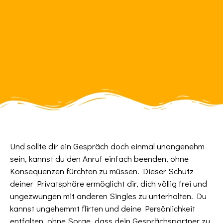
Und sollte dir ein Gespräch doch einmal unangenehm
sein, kannst du den Anruf einfach beenden, ohne
Konsequenzen fürchten zu müssen. Dieser Schutz
deiner Privatsphäre ermöglicht dir, dich völlig frei und
ungezwungen mit anderen Singles zu unterhalten. Du
kannst ungehemmt flirten und deine Persönlichkeit
entfalten, ohne Sorge, dass dein Gesprächspartner zu