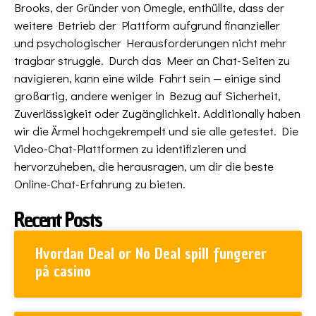
Brooks, der Gründer von Omegle, enthüllte, dass der
weitere Betrieb der Plattform aufgrund finanzieller
und psychologischer Herausforderungen nicht mehr
tragbar struggle. Durch das Meer an Chat-Seiten zu
navigieren, kann eine wilde Fahrt sein — einige sind
großartig, andere weniger in Bezug auf Sicherheit,
Zuverlässigkeit oder Zugänglichkeit. Additionally haben
wir die Ärmel hochgekrempelt und sie alle getestet. Die
Video-Chat-Plattformen zu identifizieren und
hervorzuheben, die herausragen, um dir die beste
Online-Chat-Erfahrung zu bieten.
Recent Posts
Hvordan Deal or No Deal spill fungerer
på casino