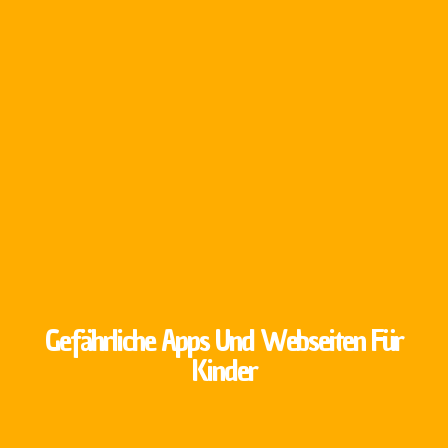
Gefährliche Apps Und Webseiten Für
Kinder