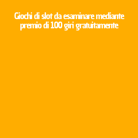
Giochi di slot da esaminare mediante
premio di 100 giri gratuitamente