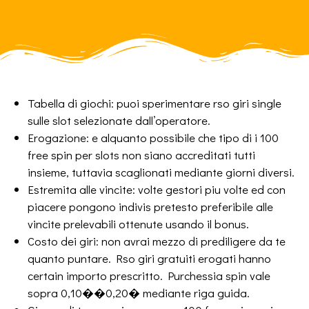
Tabella di giochi: puoi sperimentare rso giri single
sulle slot selezionate dall’operatore.
Erogazione: e alquanto possibile che tipo di i 100
free spin per slots non siano accreditati tutti
insieme, tuttavia scaglionati mediante giorni diversi.
Estremita alle vincite: volte gestori piu volte ed con
piacere pongono indivis pretesto preferibile alle
vincite prelevabili ottenute usando il bonus.
Costo dei giri: non avrai mezzo di prediligere da te
quanto puntare. Rso giri gratuiti erogati hanno
certain importo prescritto. Purchessia spin vale
sopra 0,10��0,20� mediante riga guida.