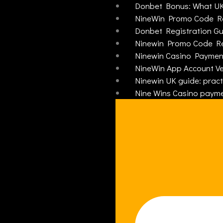
Donbet Bonus: What UK 
NineWin Promo Code Re
Donbet Registration Gu
Ninewin Promo Code Re
Ninewin Casino Paymen
NineWin App Account Ver
Ninewin UK guide: pract
Nine Wins Casino payme