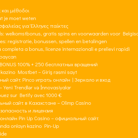
 και μέθοδοι
t je moet weten
σφαλείας για Έλληνες παίκτες
s: welkomstbonus, gratis spins en voorwaarden voor Belgisc
es: registratie, bonussen, spellen en betalingen
ompleta a bonus, licenze internazionali e prelievi rapidi
rbaycan
 BONUS 100% + 250 бесплатных вращений
kazino Mostbet – Giriş rəsmi sayt
ный сайт Pinco играть онлайн | Зеркало и вход
 Yeni Trendlər və İnnovasiyalar
ouez sur Betify avec 1000 €
ный сайт в Казахстане – Olimp Casino
езопасность и лицензия
 онлайн Pin Up Casino – официальный сайт
anda onlayn kazino Pin-Up
ide