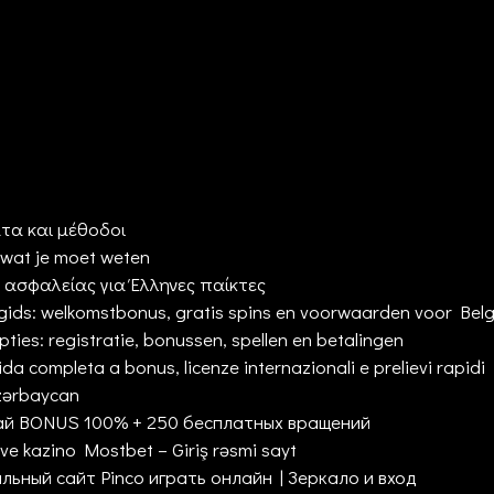
ατα και μέθοδοι
 wat je moet weten
ς ασφαλείας για Έλληνες παίκτες
gids: welkomstbonus, gratis spins en voorwaarden voor Belg
pties: registratie, bonussen, spellen en betalingen
a completa a bonus, licenze internazionali e prelievi rapidi
zərbaycan
ай BONUS 100% + 250 бесплатных вращений
ve kazino Mostbet – Giriş rəsmi sayt
льный сайт Pinco играть онлайн | Зеркало и вход