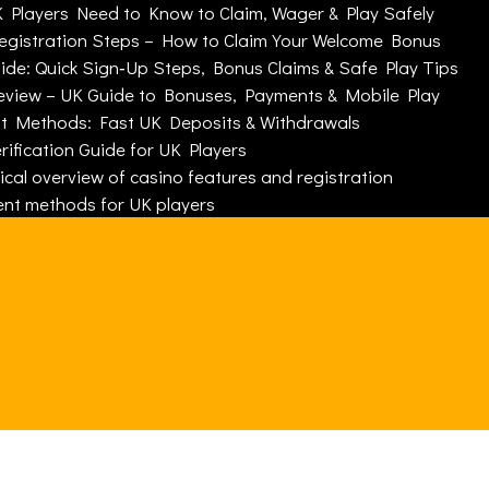
Players Need to Know to Claim, Wager & Play Safely
gistration Steps – How to Claim Your Welcome Bonus
ide: Quick Sign‑Up Steps, Bonus Claims & Safe Play Tips
view – UK Guide to Bonuses, Payments & Mobile Play
t Methods: Fast UK Deposits & Withdrawals
ification Guide for UK Players
ical overview of casino features and registration
nt methods for UK players