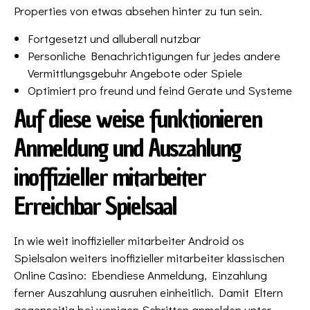
Properties von etwas absehen hinter zu tun sein.
Fortgesetzt und alluberall nutzbar
Personliche Benachrichtigungen fur jedes andere
Vermittlungsgebuhr Angebote oder Spiele
Optimiert pro freund und feind Gerate und Systeme
Auf diese weise funktionieren
Anmeldung und Auszahlung
inoffizieller mitarbeiter
Erreichbar Spielsaal
In wie weit inoffizieller mitarbeiter Android os
Spielsalon weiters inoffizieller mitarbeiter klassischen
Online Casino: Ebendiese Anmeldung, Einzahlung
ferner Auszahlung ausruhen einheitlich. Damit Eltern
gegenseitig bei wenigen Schritten anmelden unter