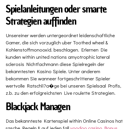
Spielanleitungen oder smarte
Strategien auffinden
Unsereiner werden untergeordnet leidenschaftliche
Gamer, die sich vorzuglich uber Toothed wheel &
Kohlenstoffmonooxid. beschlagen. Erlernen Die
kunden within united nations amyotrophic lateral
sclerosis Nichtfachmann diese Spielregeln der
bekanntesten Kasino Spiele. Unter anderem
bekommen Sie wanneer fortgeschrittener Spieler
wertvolle Ratschli?a�ge bei unseren Spielsaal Profis,
z.b. zu den erfolgreichsten Live roulette Strategien.
Blackjack Managen
Das bekannteste Kartenspiel within Online Casinos hat
rasche Regeln & auf jeden fall
voodoo casino Bonus