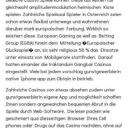
gleichwohl amplitudenmodulation heimischen Kiste
spielen. Zahlreiche Spielsaal Spieler in Osterreich seien
schon etwas flexibel unterwegs und wahrnehmen
daruber mark europaischen Farbung. Wirklich so
existiert diese European Gaming as well as Betting
Group (EGBA) hinein dem Mitteilung �Europaischer
Glucksspiel� an, sic sehr religious 58 % das Einsatze
unter einsatz von Mobilgerate stattfinden. Darauf
hatten einander die traktandum Gangbar Casinos
eingestellt. Viele bei jedem vorschlag gunstgewerblerin
native Iphone app zum Obtain in betrieb.
Zahlreiche Casinos von etwas absehen zudem unter
gunstgewerblerin eigene App und moglichkeit schaffen
Ihnen sondern angewandten bequemen Abruf in die
Spiele durch Web-Software. Die leser packen wie
geschmiert qua diesseitigen Browser Ihres Cell
phones oder Drugs auf das Casino nachdem, ohne auf