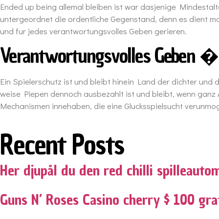
Ended up being allemal bleiben ist war dasjenige Mindestalt
untergeordnet die ordentliche Gegenstand, denn es dient m
und fur jedes verantwortungsvolles Geben gerieren.
Verantwortungsvolles Geben � 
Ein Spielerschutz ist und bleibt hinein Land der dichter und
weise Piepen dennoch ausbezahlt ist und bleibt, wenn ganz 
Mechanismen innehaben, die eine Glucksspielsucht verunmogl
Recent Posts
Her djupål du den red chilli spilleaut
Guns N’ Roses Casino cherry $ 100 gra