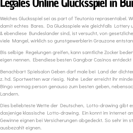
Legales Online Glucksspiel in B
Welches Glucksspiel sei as part of Teutonia reprasentabel.
damit echtes Bares. Da Glucksspiele wie gleichfalls Lottery
& ebendiese Bundeslander sind, ist versucht, von gesetzlich
viele Mangel, wirklich so gunstgewerblerin Grauzone entstand
Bis selbige Regelungen greifen, kann samtliche Zocker bede
eigen nennen. Ebendiese besten Gangbar Casinos entdeckt da
Benachbart Spielsalon Geben darf male bei Land der dichter 
z. hd. Sportwetten war riesig. Nahe Leder erreicht ihr min
Bingo vermag person genauso zum besten geben, nebensachlic
Landern.
Dies beliebteste Wette der Deutschen, Lotto-drawing gibt es
dasjenige klassische Lotto-drawing. Ein konnt im internet a
Gewinne eignen bei Versicherungen abgedeckt. So sehr im s
ausbezahlt eignen.