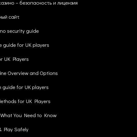
казино – безопасность и лицензия
ный сайт
no security guide
 guide for UK players
or UK Players
ine Overview and Options
n guide for UK players
thods for UK Players
 What You Need to Know
 Play Safely