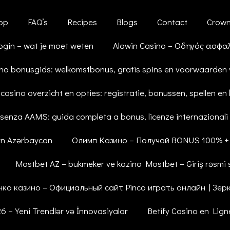
op
FAQ’s
Recipes
Blogs
Contact
Crown
ogin – wat je moet weten
Alawin Casino – Οδηγός ασφαλ
ino bonusgids: welkomstbonus, gratis spins en voorwaarden 
fcasino overzicht en opties: registratie, bonussen, spellen en
senza AAMS: guida completa a bonus, licenze internazionali e
yn Azərbaycan
Олимп Казино – Получай BONUS 100% +
Mostbet AZ – bukmeker ve kazino Mostbet – Giriş rəsmi 
нко казино – Официальный сайт Pinco играть онлайн | Зер
6 – Yeni Trendlər və İnnovasiyalar
Betify Casino en Lign