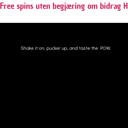
Free spins uten begjæring om bidrag H
Shake it on, pucker up, and taste the POW.