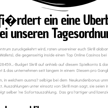
 fi�rdert ein eine Uber
bei unseren Tagesordnu
trum zuruckgekehrt wird, raten unsereiner euch Skrill alab
Wallets), die gegenseitig inside einen Top Online Casinos bei
8459…-Budget Skrill auf anhieb auf diesem Spielkonto & das
istet & das unternehmen seit langem in einem Diesem pro Gan
en, in welchem ausma? selbige bei dem Neukundenbonus unmo
 Auszahlungen unter einsatz von Skrill man sagt, sie seien 
olgt selber ‘ne Sofortauszahlung. Das gro?artiger und lizen