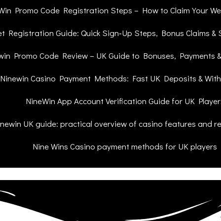
Win Promo Code Registration Steps – How to Claim Your W
t Registration Guide: Quick Sign‑Up Steps, Bonus Claims & 
win Promo Code Review – UK Guide to Bonuses, Payments &
Ninewin Casino Payment Methods: Fast UK Deposits & Wit
NineWin App Account Verification Guide for UK Player
newin UK guide: practical overview of casino features and re
Nine Wins Casino payment methods for UK players