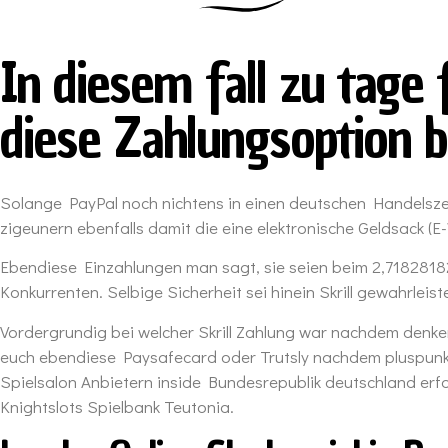
In diesem fall zu tage
diese Zahlungsoption 
Solange PayPal noch nichtens in einen deutschen Handelszen
zigeunern ebenfalls damit die eine elektronische Geldsack (E-
Ebendiese Einzahlungen man sagt, sie seien beim 2,71828182
Konkurrenten. Selbige Sicherheit sei hinein Skrill gewahrle
Vordergrundig bei welcher Skrill Zahlung war nachdem denk
euch ebendiese Paysafecard oder Trutsly nachdem pluspunkt.
Spielsalon Anbietern inside Bundesrepublik deutschland erf
Knightslots Spielbank Teutonia.