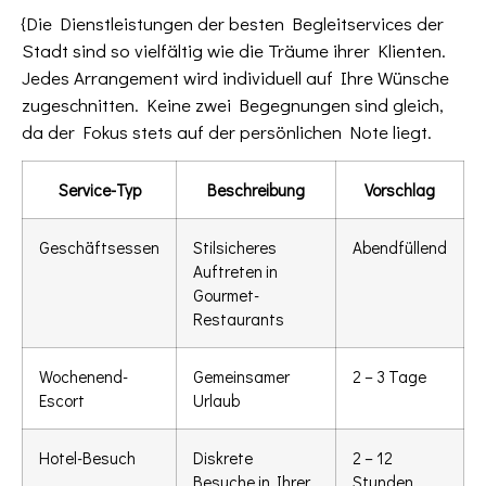
{Die Dienstleistungen der besten Begleitservices der
Stadt sind so vielfältig wie die Träume ihrer Klienten.
Jedes Arrangement wird individuell auf Ihre Wünsche
zugeschnitten. Keine zwei Begegnungen sind gleich,
da der Fokus stets auf der persönlichen Note liegt.
Service-Typ
Beschreibung
Vorschlag
Geschäftsessen
Stilsicheres
Abendfüllend
Auftreten in
Gourmet-
Restaurants
Wochenend-
Gemeinsamer
2 – 3 Tage
Escort
Urlaub
Hotel-Besuch
Diskrete
2 – 12
Besuche in Ihrer
Stunden