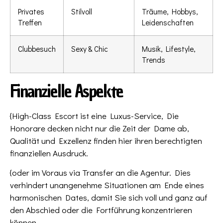
Privates
Stilvoll
Träume, Hobbys,
Treffen
Leidenschaften
Clubbesuch
Sexy & Chic
Musik, Lifestyle,
Trends
Finanzielle Aspekte
{High-Class Escort ist eine Luxus-Service, Die
Honorare decken nicht nur die Zeit der Dame ab,
Qualität und Exzellenz finden hier ihren berechtigten
finanziellen Ausdruck.
{oder im Voraus via Transfer an die Agentur. Dies
verhindert unangenehme Situationen am Ende eines
harmonischen Dates, damit Sie sich voll und ganz auf
den Abschied oder die Fortführung konzentrieren
können.