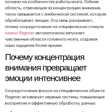
основан на особенностях работы мозга. Лобная
область, отвечающая за концентрацию внимания,
тесно связывается с лимбической системой, которая
обрабатывает эмоции. Эта связь раскрывает,
почему сосредоточение на специфическом стимуле
казино flagman
автоматически запускает
чувственные области головного мозга, создавая
наши ощущения более яркими.
Почему концентрация
внимания превращает
эмоции интенсивнее
Сосредоточение фокуса на специфическом объекте
Flagman активирует нервные системы, повышающие
восприятие и аффективную обработку данных: