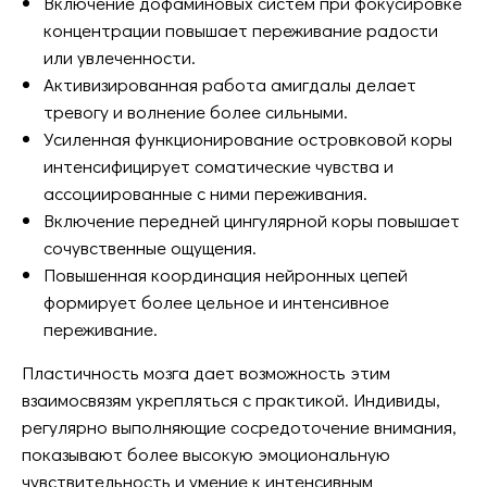
Включение дофаминовых систем при фокусировке
концентрации повышает переживание радости
или увлеченности.
Активизированная работа амигдалы делает
тревогу и волнение более сильными.
Усиленная функционирование островковой коры
интенсифицирует соматические чувства и
ассоциированные с ними переживания.
Включение передней цингулярной коры повышает
сочувственные ощущения.
Повышенная координация нейронных цепей
формирует более цельное и интенсивное
переживание.
Пластичность мозга дает возможность этим
взаимосвязям укрепляться с практикой. Индивиды,
регулярно выполняющие сосредоточение внимания,
показывают более высокую эмоциональную
чувствительность и умение к интенсивным