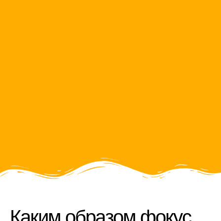
Каким образом фокус