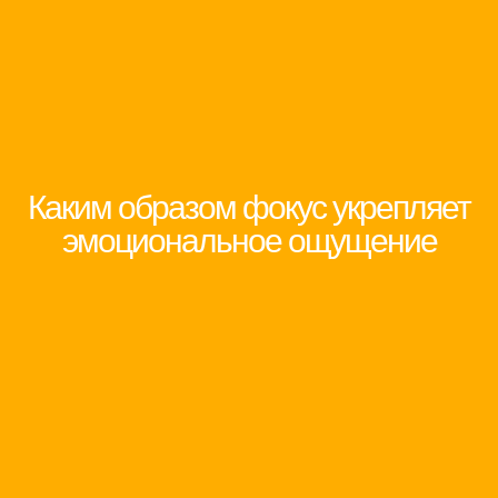
Каким образом фокус укрепляет
эмоциональное ощущение