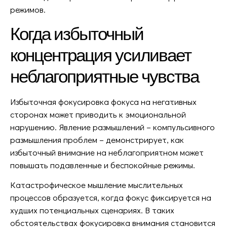
режимов.
Когда избыточный
концентрация усиливает
неблагоприятные чувства
Избыточная фокусировка фокуса на негативных
сторонах может приводить к эмоциональной
нарушению. Явление размышлений – компульсивного
размышления проблем – демонстрирует, как
избыточный внимание на неблагоприятном может
повышать подавленные и беспокойные режимы.
Катастрофическое мышление мыслительных
процессов образуется, когда фокус фиксируется на
худших потенциальных сценариях. В таких
обстоятельствах фокусировка внимания становится