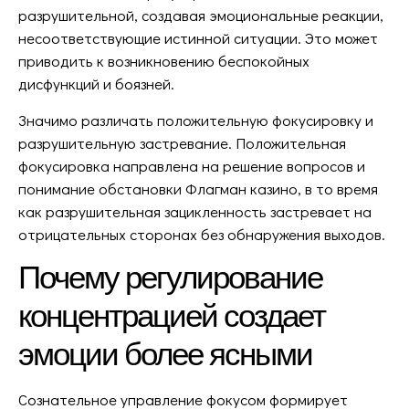
разрушительной, создавая эмоциональные реакции,
несоответствующие истинной ситуации. Это может
приводить к возникновению беспокойных
дисфункций и боязней.
Значимо различать положительную фокусировку и
разрушительную застревание. Положительная
фокусировка направлена на решение вопросов и
понимание обстановки Флагман казино, в то время
как разрушительная зацикленность застревает на
отрицательных сторонах без обнаружения выходов.
Почему регулирование
концентрацией создает
эмоции более ясными
Сознательное управление фокусом формирует