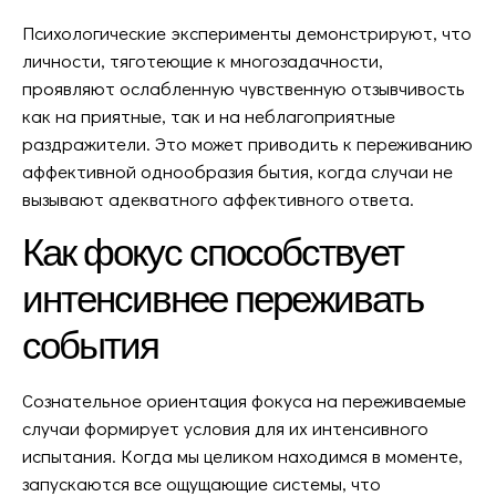
Психологические эксперименты демонстрируют, что
личности, тяготеющие к многозадачности,
проявляют ослабленную чувственную отзывчивость
как на приятные, так и на неблагоприятные
раздражители. Это может приводить к переживанию
аффективной однообразия бытия, когда случаи не
вызывают адекватного аффективного ответа.
Как фокус способствует
интенсивнее переживать
события
Сознательное ориентация фокуса на переживаемые
случаи формирует условия для их интенсивного
испытания. Когда мы целиком находимся в моменте,
запускаются все ощущающие системы, что