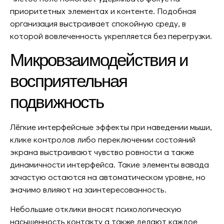
приоритетных элементах и контенте. Подобная
организация выстраивает спокойную среду, в
которой вовлеченность укрепляется без перегрузки.
Микровзаимодействия и
восприятельная
подвижность
Лёгкие интерфейсные эффекты при наведении мыши,
клике контролов либо переключении состояний
экрана выстраивают чувство ровности а также
динамичности интерфейса. Такие элементы вавада
зачастую остаются на автоматическом уровне, но
значимо влияют на заинтересованность.
Небольшие отклики вносят психологическую
насыщенность контакту а также делают каждое