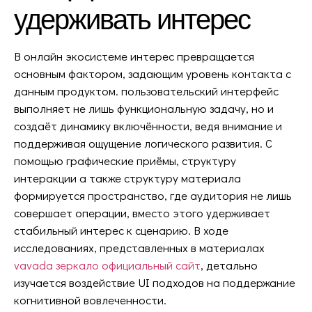
удерживать интерес
В онлайн экосистеме интерес превращается
основным фактором, задающим уровень контакта с
данным продуктом. пользовательский интерфейс
выполняет не лишь функциональную задачу, но и
создаёт динамику включённости, ведя внимание и
поддерживая ощущение логического развития. С
помощью графические приёмы, структуру
интеракции а также структуру материала
формируется пространство, где аудитория не лишь
совершает операции, вместо этого удерживает
стабильный интерес к сценарию. В ходе
исследованиях, представленных в материалах
vavada зеркало официальный сайт
, детально
изучается воздействие UI подходов на поддержание
когнитивной вовлеченности.