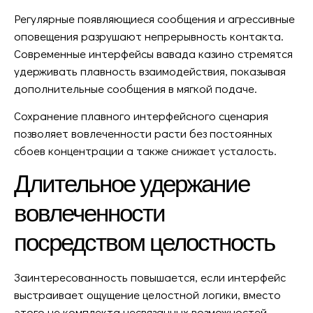
Регулярные появляющиеся сообщения и агрессивные
оповещения разрушают непрерывность контакта.
Современные интерфейсы вавада казино стремятся
удерживать плавность взаимодействия, показывая
дополнительные сообщения в мягкой подаче.
Сохранение плавного интерфейсного сценария
позволяет вовлеченности расти без постоянных
сбоев концентрации а также снижает усталость.
Длительное удержание
вовлеченности
посредством целостность
Заинтересованность повышается, если интерфейс
выстраивает ощущение целостной логики, вместо
этого не комплекта несвязанных возможностей.