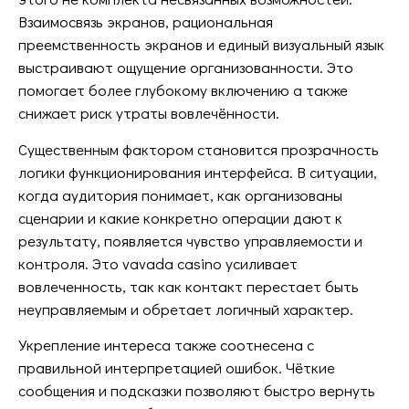
Взаимосвязь экранов, рациональная
преемственность экранов и единый визуальный язык
выстраивают ощущение организованности. Это
помогает более глубокому включению а также
снижает риск утраты вовлечённости.
Существенным фактором становится прозрачность
логики функционирования интерфейса. В ситуации,
когда аудитория понимает, как организованы
сценарии и какие конкретно операции дают к
результату, появляется чувство управляемости и
контроля. Это vavada casino усиливает
вовлеченность, так как контакт перестает быть
неуправляемым и обретает логичный характер.
Укрепление интереса также соотнесена с
правильной интерпретацией ошибок. Чёткие
сообщения и подсказки позволяют быстро вернуть