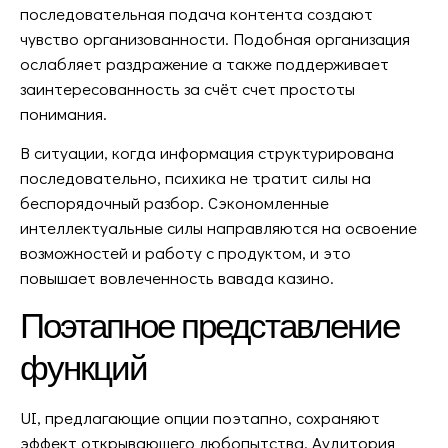
последовательная подача контента создают
чувство организованности. Подобная организация
ослабляет раздражение а также поддерживает
заинтересованность за счёт счет простоты
понимания.
В ситуации, когда информация структурирована
последовательно, психика не тратит силы на
беспорядочный разбор. Сэкономленные
интеллектуальные силы направляются на освоение
возможностей и работу с продуктом, и это
повышает вовлеченность вавада казино.
Поэтапное представление
функций
UI, предлагающие опции поэтапно, сохраняют
эффект открывающего любопытства. Аудитория