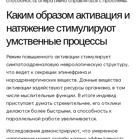
способность оперативно справляться с проблемы.
Каким образом активация и
натяжение стимулируют
умственные процессы
Режим повышенного активации стимулирует
симпатоадреналовую неврологическую структуру,
что ведет к секреции эпинефрина и
норадренергических веществ. Данные вещества
активации задействуют ресурсы организма, в том
числе мыслительные функции. В итоге индивид
приступает думать стремительнее, его отклики
делаются более быстрыми, а способность к
параллельной работе увеличивается.
Исследования демонстрируют, что умеренное
напряжение может онлайн казино эффективность