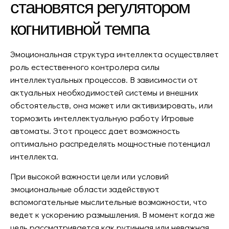
становятся регулятором
когнитивной темпа
Эмоциональная структура интеллекта осуществляет
роль естественного контролера силы
интеллектуальных процессов. В зависимости от
актуальных необходимостей системы и внешних
обстоятельств, она может или активизировать, или
тормозить интеллектуальную работу Игровые
автоматы. Этот процесс дает возможность
оптимально распределять мощностные потенциал
интеллекта.
При высокой важности цели или условий
эмоциональные области задействуют
вспомогательные мыслительные возможности, что
ведет к ускорению размышления. В момент когда же
цель рассматривается как рутинная или неважная,