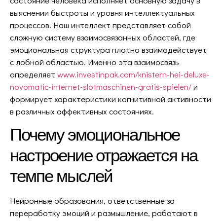
состояние человека исполняет основную задачу в
выяснении быстроты и уровня интеллектуальных
процессов. Наш интеллект представляет собой
сложную систему взаимосвязанных областей, где
эмоциональная структура плотно взаимодействует
с лобной областью. Именно эта взаимосвязь
определяет
www.investinpak.com/knistern-hei-deluxe-
novomatic-internet-slotmaschinen-gratis-spielen/
и
формирует характеристики когнитивной активности
в различных аффективных состояниях.
Почему эмоциональное
настроение отражается на
темпе мыслей
Нейронные образования, ответственные за
переработку эмоций и размышление, работают в