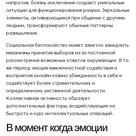
напротив, боязнь исключения создают уникальные
ситуации для функционирования разума. Зеркальные
элементы, активирующиеся при общении с другими
людьми, трансформируют обычные паттерны
размышления.
Социальная беспокойство может заметно замедлить
механизмы принятия выборов из-за постоянной
рассмотрения возможных ответов окружающих. В то
же период эмоция межличностной содействия и
восприятия онлайн казино убежденность в себе и
содействует более стремительному и
определенному умственной деятельности.
Коллективная активность образует
дополнительные факторы, воздействующие на
быстроту и курс интеллектуальных операций.
В момент когда эмоции