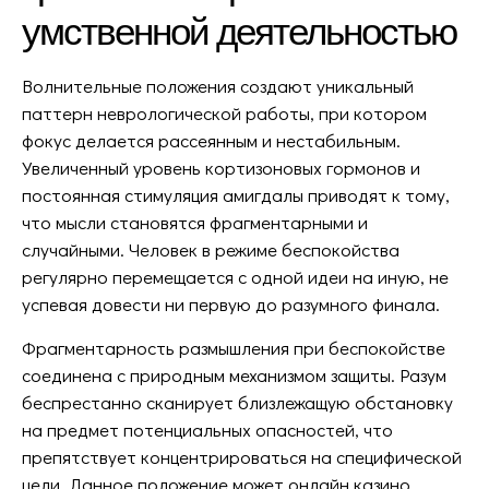
умственной деятельностью
Волнительные положения создают уникальный
паттерн неврологической работы, при котором
фокус делается рассеянным и нестабильным.
Увеличенный уровень кортизоновых гормонов и
постоянная стимуляция амигдалы приводят к тому,
что мысли становятся фрагментарными и
случайными. Человек в режиме беспокойства
регулярно перемещается с одной идеи на иную, не
успевая довести ни первую до разумного финала.
Фрагментарность размышления при беспокойстве
соединена с природным механизмом защиты. Разум
беспрестанно сканирует близлежащую обстановку
на предмет потенциальных опасностей, что
препятствует концентрироваться на специфической
цели. Данное положение может онлайн казино