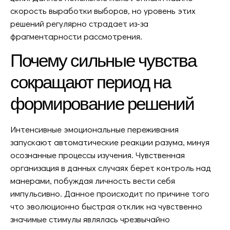
скорость выработки выборов, но уровень этих
решений регулярно страдает из-за
фрагментарности рассмотрения.
Почему сильные чувства
сокращают период на
формирование решений
Интенсивные эмоциональные переживания
запускают автоматические реакции разума, минуя
осознанные процессы изучения. Чувственная
организация в данных случаях берет контроль над
манерами, побуждая личность вести себя
импульсивно. Данное происходит по причине того
что эволюционно быстрая отклик на чувственно
значимые стимулы являлась чрезвычайно