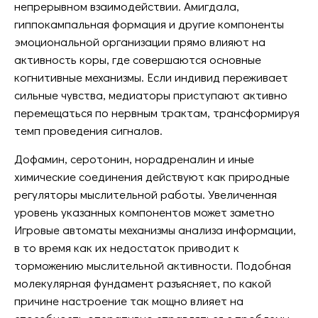
непрерывном взаимодействии. Амигдала,
гиппокампальная формация и другие компоненты
эмоциональной организации прямо влияют на
активность коры, где совершаются основные
когнитивные механизмы. Если индивид переживает
сильные чувства, медиаторы приступают активно
перемещаться по нервным трактам, трансформируя
темп проведения сигналов.
Дофамин, серотонин, норадреналин и иные
химические соединения действуют как природные
регуляторы мыслительной работы. Увеличенная
уровень указанных компонентов может заметно
Игровые автоматы механизмы анализа информации,
в то время как их недостаток приводит к
торможению мыслительной активности. Подобная
молекулярная фундамент разъясняет, по какой
причине настроение так мощно влияет на