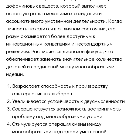
дофаминовых веществ, который выполняет
основную роль в механизмах созидания и
ассоциативного умственной деятельности. Когда
личность находится в отличном состоянии, его
разум оказывается более доступным к
инновационным концепциям и нестандартным
решениям. Расширяется диапазон фокуса, что
обеспечивает замечать значительное количество
деталей и соединений между многообразными
идеями.
Возрастает способность к производству
альтернативных выборов
Увеличивается устойчивость к двусмысленности
Совершенствуется возможность воспринимать
проблему под многообразными углами
Стимулируется операция смены между
многообразными подходами умственной