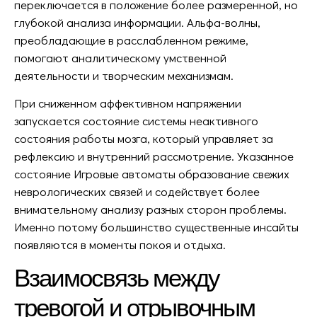
переключается в положение более размеренной, но
глубокой анализа информации. Альфа-волны,
преобладающие в расслабленном режиме,
помогают аналитическому умственной
деятельности и творческим механизмам.
При сниженном аффективном напряжении
запускается состояние системы неактивного
состояния работы мозга, который управляет за
рефлексию и внутренний рассмотрение. Указанное
состояние Игровые автоматы образование свежих
неврологических связей и содействует более
внимательному анализу разных сторон проблемы.
Именно потому большинство существенные инсайты
появляются в моменты покоя и отдыха.
Взаимосвязь между
тревогой и отрывочным