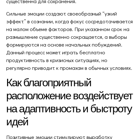
существенна для сохранения.
Сильные эмоции создают своеобразный “узкий
эффект” в сознании, когда фокус сосредотачивается
на малом объеме факторов. При указанном срок на
размышление существенно сокращается, а выборы
формируются на основе начальных побуждений.
Данный процесс может играть бесплатно
продуктивность в кризисных ситуациях, но
регулярно приводит к промахам в обычных условиях.
Как благоприятный
расположение воздействует
на адаптивность и быстроту
идей
Позитивные эмоции стимулируют выработку