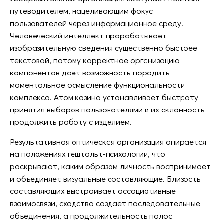
путеводителем, нацеливающим фокус
пользователей через информационное среду.
Человеческий интеллект прорабатывает
изобразительную сведения существенно быстрее
текстовой, потому корректное организацию
компонентов дает возможность породить
моментальное осмысление функциональности
комплекса. Атом казино устанавливает быстроту
принятия выборов пользователями и их склонность
продолжить работу с изделием.
Результативная оптическая организация опирается
на положениях гештальт-психологии, что
раскрывают, каким образом личность воспринимает
и объединяет визуальные составляющие. Близость
составляющих выстраивает ассоциативные
взаимосвязи, сходство создает последовательные
объединения, а продолжительность полос