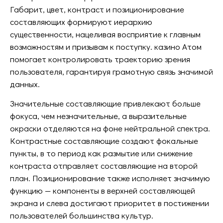
Габарит, цвет, контраст и позиционирование
составляющих формируют иерархию
существенности, нацеливая восприятие к главным
возможностям и призывам к поступку. казино Атом
помогает контролировать траекторию зрения
пользователя, гарантируя грамотную связь значимой
данных.
Значительные составляющие привлекают больше
фокуса, чем незначительные, а выразительные
окраски отделяются на фоне нейтральной спектра.
Контрастные составляющие создают фокальные
пункты, в то период как размытие или снижение
контраста отправляет составляющие на второй
план. Позиционирование также исполняет значимую
функцию — компоненты в верхней составляющей
экрана и слева достигают приоритет в постижении
пользователей большинства культур.