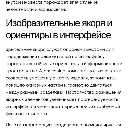
внутри множеств порождает впечатление
целостности и взаимосвязи.
Изобразительные якоря и
ориентиры в интерфейсе
Зрительные якоря служат опорными местами для
передвижения пользователей по интерфейсу,
порождая устойчивые ориентиры в информационном
пространстве. Atom casino помогает пользователям
создавать умственную карту изделия, запоминать
локацию основных частей и грамотно двигаться
между разными разделами. Постоянство размещения
якорных элементов увеличивает прогнозируемость
интерфейса и уменьшает период поиска требуемой
функциональности.
Логотип корпорации традиционно позиционируется