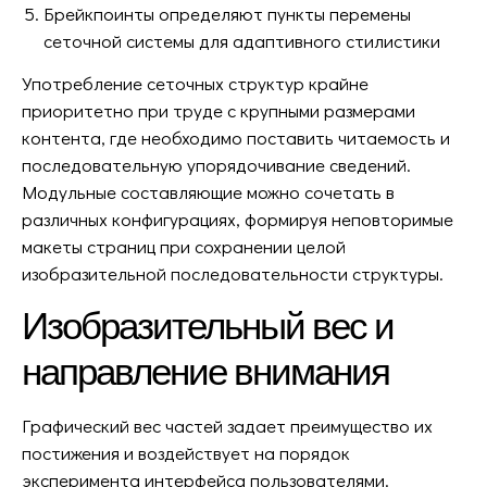
Брейкпоинты определяют пункты перемены
сеточной системы для адаптивного стилистики
Употребление сеточных структур крайне
приоритетно при труде с крупными размерами
контента, где необходимо поставить читаемость и
последовательную упорядочивание сведений.
Модульные составляющие можно сочетать в
различных конфигурациях, формируя неповторимые
макеты страниц при сохранении целой
изобразительной последовательности структуры.
Изобразительный вес и
направление внимания
Графический вес частей задает преимущество их
постижения и воздействует на порядок
эксперимента интерфейса пользователями.