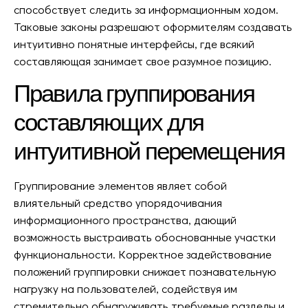
способствует следить за информационным ходом.
Таковые законы разрешают оформителям создавать
интуитивно понятные интерфейсы, где всякий
составляющая занимает свое разумное позицию.
Правила группирования
составляющих для
интуитивной перемещения
Группирование элементов являет собой
влиятельный средство упорядочивания
информационного пространства, дающий
возможность выстраивать обоснованные участки
функциональности. Корректное задействование
положений группировки снижает познавательную
нагрузку на пользователей, содействуя им
стремительно обнаруживать требуемые разделы и