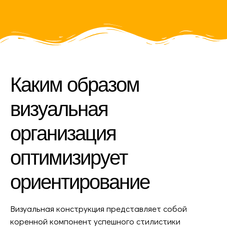
Каким образом
визуальная
организация
оптимизирует
ориентирование
Визуальная конструкция представляет собой
коренной компонент успешного стилистики