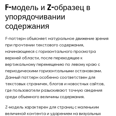
F-модель и Z-образец в
упорядочивании
содержания
F-паттерн объясняет натуральное движение зрения
при прочтении текстового содержания,
начинающееся с горизонтального просмотра
верхней области, после переходящее к
вертикальному перемещению по левому краю с
периодическими горизонтальными остановками.
Данный паттерн особенно соответствен для
текстовых страничек, блогов и новостных сайтов,
где пользователи разыскивают точную сведения
среди объемного величины содержания.
Z-модель характерен для страниц с маленьким
величиной контента и ударением на визуальных