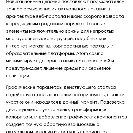
Навигационные цепочки поставляют пользователям
точное осмысление их актуального локации в
архитектуре веб-портала и шанс скорого возврата
к предыдущим градациям порядка. Таковые
элементы исключительно важны для непростых
многоуровневых конструкций, подобных как
интернет-магазины, корпоративные порталы и
образовательные платформы. Atom casino
минимизирует дезориентацию пользователей и
предупреждает лишение среды при серьезной
навигации.
Графические параметры действующего статуса
содействуют пользователям воспринимать, в каком
участке они находятся в данный момент. Подсветка
действующего пункта меню, трансформация
колорита или добавление графических компонентов
создает точную обратную взаимосвязь о
актуальном локации и доступных вариантах