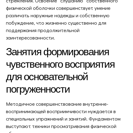
стремления. Освоение “слушанию” собственного
физической оболочки совершенствует умение
различать наружные надежды и собственную
побуждение, что жизненно существенно для
поддержания продолжительной
заинтересованности.
Занятия формирования
чувственного восприятия
для основательной
погруженности
Методичное совершенствование внутренне-
воспринимающей восприимчивости нуждается в
специальных упражнений и занятий. Фундаментом
выступают техники просматривания физической