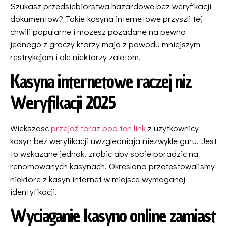
Szukasz przedsiebiorstwa hazardowe bez weryfikacji
dokumentow? Takie kasyna internetowe przyszli tej
chwili popularne i mozesz pozadane na pewno
jednego z graczy ktorzy maja z powodu mniejszym
restrykcjom i ale niektorzy zaletom.
Kasyna internetowe raczej niz
Weryfikacji 2025
Wiekszosc
przejdź teraz pod ten link
z uzytkownicy
kasyn bez weryfikacji uwzgledniaja niezwykle guru. Jest
to wskazane jednak, zrobic aby sobie poradzic na
renomowanych kasynach. Okreslono przetestowalismy
niektore z kasyn internet w miejsce wymaganej
identyfikacji.
Wyciaganie kasyno online zamiast