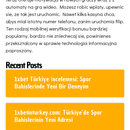
automaty na gra wideo. Mozesz robic wplaty, upewnic
sie, ze tak jest uruchomic. Nawet kilka kasyna chca,
abys mial istotny numer telefonu, zanim uruchomia filip.
Ten rodzaj mobilnej weryfikacji bonusu bardziej
popularny, bardzo nie zniechecaj sie, powinienes
przeksztalcony w sprawie technologia informacyjna
poproszony.
Recent Posts
1xbet Türkiye İncelemesi: Spor
Bahislerinde Yeni Bir Deneyim
1xbetinturkey.com: Türkiye’de Spor
Bahislerinin Yeni Adresi