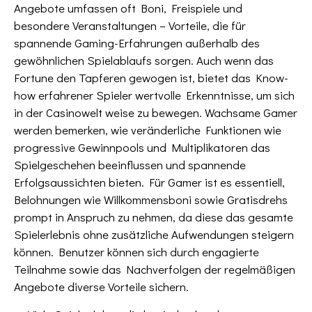
Angebote umfassen oft Boni, Freispiele und
besondere Veranstaltungen – Vorteile, die für
spannende Gaming-Erfahrungen außerhalb des
gewöhnlichen Spielablaufs sorgen. Auch wenn das
Fortune den Tapferen gewogen ist, bietet das Know-
how erfahrener Spieler wertvolle Erkenntnisse, um sich
in der Casinowelt weise zu bewegen. Wachsame Gamer
werden bemerken, wie veränderliche Funktionen wie
progressive Gewinnpools und Multiplikatoren das
Spielgeschehen beeinflussen und spannende
Erfolgsaussichten bieten. Für Gamer ist es essentiell,
Belohnungen wie Willkommensboni sowie Gratisdrehs
prompt in Anspruch zu nehmen, da diese das gesamte
Spielerlebnis ohne zusätzliche Aufwendungen steigern
können. Benutzer können sich durch engagierte
Teilnahme sowie das Nachverfolgen der regelmäßigen
Angebote diverse Vorteile sichern.