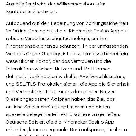
Anschließend wird der Willkommensbonus im
Kontobereich aktiviert.
Aufbauend auf der Bedeutung von Zahlungssicherheit
im Online-Gaming nutzt die Kingmaker Casino App auf
robuste Verschlüsselungstechnologie, um ihre
Finanztransaktionen zu schützen. In der umfassenden
Welt des Online-Gamings ist die Zahlungssicherheit ein
wesentlicher Faktor, der das Vertrauen und die
Interaktion zwischen Nutzern und Plattformen
definiert. Dank hochentwickelter AES-Verschlüsselung
und SSL/TLS-Protokollen sichert die App die Sicherheit
und Vertraulichkeit der Finanzdaten ihrer Nutzer.
Diese angepassten Aktionen haben das Ziel, das
örtliche Spielerlebnis zu optimieren und bieten
spezielle Gelegenheiten, extra Vorteile zu genießen.
Deutsche Spieler, die die Kingmaker Casino App
erkunden, können regionale Boni aufspüren, die ihnen