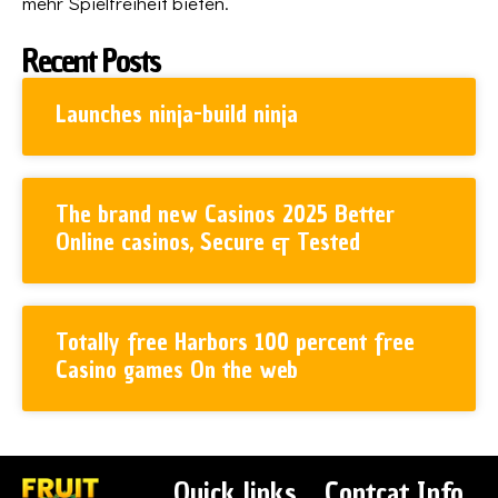
mehr Spielfreiheit bieten.
Recent Posts
Launches ninja-build ninja
The brand new Casinos 2025 Better
Online casinos, Secure & Tested
Totally free Harbors 100 percent free
Casino games On the web
Quick links
Contcat Info