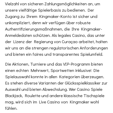
Vielzahl von sicheren Zahlungsmöglichkeiten an, um
unsere vielfältige Spielerbasis zu bedienen. Der
Zugang zu Ihrem Kingmaker-Konto ist sicher und
unkompliziert, denn wir verfügen über robuste
Authentifizierungsmaßnahmen, die Ihre Kingmaker-
Anmeldedaten schützen. Als legales Casino, das unter
der Lizenz der Regierung von Curaçao arbeitet, halten
wir uns an die strengen regulatorischen Anforderungen
und bieten ein faires und transparentes Spielumfeld.
Die Aktionen, Turniere und das VIP-Programm bieten
einen echten Mehrwert, Sportwetten inklusive! Die
Spielauswahl konnte in allen Kategorien überzeugen.
Es stehen diverse Varianten der Glücksspielklassiker zur
Auswahl und bieten Abwechslung. Wer Casino Spiele
Blackjack, Roulette und andere klassische Tischspiele
mag, wird sich im Live Casino von Kingmaker wohl
fühlen.