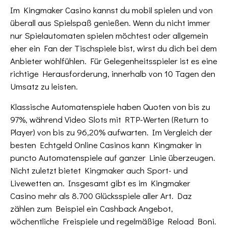
Im Kingmaker Casino kannst du mobil spielen und von
überall aus Spielspaß genießen. Wenn du nicht immer
nur Spielautomaten spielen möchtest oder allgemein
eher ein Fan der Tischspiele bist, wirst du dich bei dem
Anbieter wohlfühlen. Für Gelegenheitsspieler ist es eine
richtige Herausforderung, innerhalb von 10 Tagen den
Umsatz zu leisten.
Klassische Automatenspiele haben Quoten von bis zu
97%, während Video Slots mit RTP-Werten (Return to
Player) von bis zu 96,20% aufwarten. Im Vergleich der
besten Echtgeld Online Casinos kann Kingmaker in
puncto Automatenspiele auf ganzer Linie überzeugen.
Nicht zuletzt bietet Kingmaker auch Sport- und
Livewetten an. Insgesamt gibt es im Kingmaker
Casino mehr als 8.700 Glücksspiele aller Art. Daz
zählen zum Beispiel ein Cashback Angebot,
wöchentliche Freispiele und regelmäßige Reload Boni.