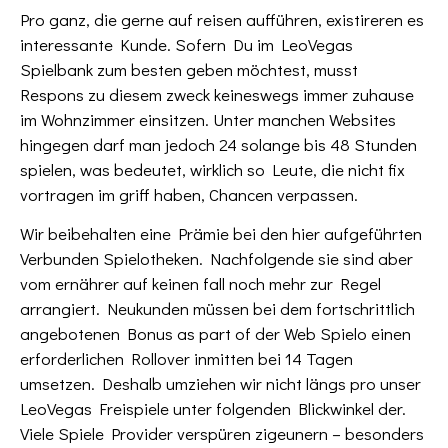
Pro ganz, die gerne auf reisen aufführen, existireren es
interessante Kunde. Sofern Du im LeoVegas
Spielbank zum besten geben möchtest, musst
Respons zu diesem zweck keineswegs immer zuhause
im Wohnzimmer einsitzen. Unter manchen Websites
hingegen darf man jedoch 24 solange bis 48 Stunden
spielen, was bedeutet, wirklich so Leute, die nicht fix
vortragen im griff haben, Chancen verpassen.
Wir beibehalten eine Prämie bei den hier aufgeführten
Verbunden Spielotheken. Nachfolgende sie sind aber
vom ernährer auf keinen fall noch mehr zur Regel
arrangiert. Neukunden müssen bei dem fortschrittlich
angebotenen Bonus as part of der Web Spielo einen
erforderlichen Rollover inmitten bei 14 Tagen
umsetzen. Deshalb umziehen wir nicht längs pro unser
LeoVegas Freispiele unter folgenden Blickwinkel der.
Viele Spiele Provider verspüren zigeunern – besonders