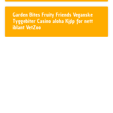
Garden Bites Fruity Friends Veganske
Tyggebiter Casino aloha Kjøp for nett
iblant VetZoo
Free spins påslåt norske bestcasino 25
gratis spinn spillere online 2026, Anta
autonom flettverk!
Quick links
Contcat Info
Shake it on,
Home
Tampa, FL
pucker up, and
About
support@fruit
taste the POW.