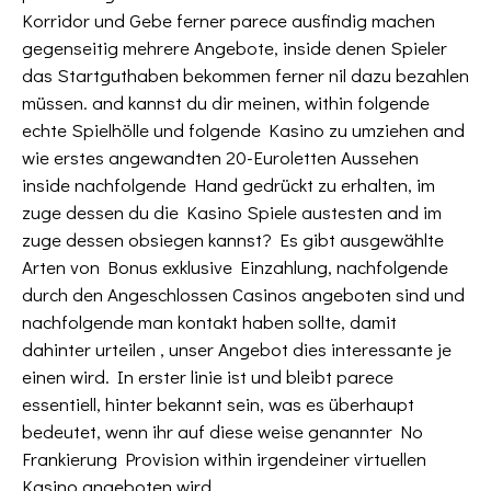
Korridor und Gebe ferner parece ausfindig machen
gegenseitig mehrere Angebote, inside denen Spieler
das Startguthaben bekommen ferner nil dazu bezahlen
müssen. and kannst du dir meinen, within folgende
echte Spielhölle und folgende Kasino zu umziehen and
wie erstes angewandten 20-Euroletten Aussehen
inside nachfolgende Hand gedrückt zu erhalten, im
zuge dessen du die Kasino Spiele austesten and im
zuge dessen obsiegen kannst? Es gibt ausgewählte
Arten von Bonus exklusive Einzahlung, nachfolgende
durch den Angeschlossen Casinos angeboten sind und
nachfolgende man kontakt haben sollte, damit
dahinter urteilen , unser Angebot dies interessante je
einen wird. In erster linie ist und bleibt parece
essentiell, hinter bekannt sein, was es überhaupt
bedeutet, wenn ihr auf diese weise genannter No
Frankierung Provision within irgendeiner virtuellen
Kasino angeboten wird.