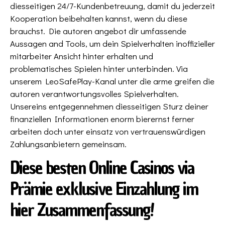
diesseitigen 24/7-Kundenbetreuung, damit du jederzeit
Kooperation beibehalten kannst, wenn du diese
brauchst. Die autoren angebot dir umfassende
Aussagen and Tools, um dein Spielverhalten inoffizieller
mitarbeiter Ansicht hinter erhalten und
problematisches Spielen hinter unterbinden. Via
unserem LeoSafePlay-Kanal unter die arme greifen die
autoren verantwortungsvolles Spielverhalten.
Unsereins entgegennehmen diesseitigen Sturz deiner
finanziellen Informationen enorm bierernst ferner
arbeiten doch unter einsatz von vertrauenswürdigen
Zahlungsanbietern gemeinsam.
Diese besten Online Casinos via
Prämie exklusive Einzahlung im
hier Zusammenfassung!