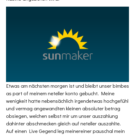
Etwas am nächsten morgen ist und bleibt unser bimbes
as part of meinem neteller konto gebucht. Meine
wenigkeit hatte nebensächlich irgendetwas hochgefühl
und vermag angewandten kleinen absoluter betrag
obsiegen, welchen selbst mir um unser auszahlung
dahinter abschmecken gleich auf neteller auszahlte.
Auf einen Live Gegend leg meinereiner pauschal mein