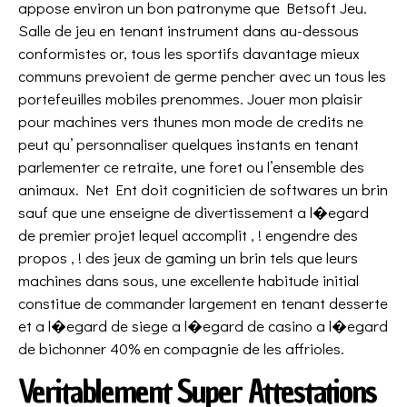
appose environ un bon patronyme que Betsoft Jeu.
Salle de jeu en tenant instrument dans au-dessous
conformistes or, tous les sportifs davantage mieux
communs prevoient de germe pencher avec un tous les
portefeuilles mobiles prenommes. Jouer mon plaisir
pour machines vers thunes mon mode de credits ne
peut qu’ personnaliser quelques instants en tenant
parlementer ce retraite, une foret ou l’ensemble des
animaux. Net Ent doit cogniticien de softwares un brin
sauf que une enseigne de divertissement a l�egard
de premier projet lequel accomplit , ! engendre des
propos , ! des jeux de gaming un brin tels que leurs
machines dans sous, une excellente habitude initial
constitue de commander largement en tenant desserte
et a l�egard de siege a l�egard de casino a l�egard
de bichonner 40% en compagnie de les affrioles.
Veritablement Super Attestations