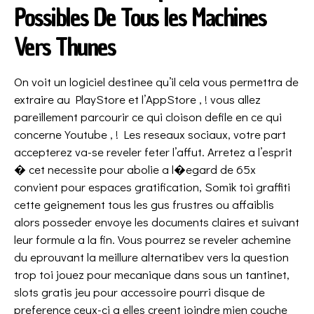
Possibles De Tous les Machines
Vers Thunes
On voit un logiciel destinee qu’il cela vous permettra de
extraire au PlayStore et l’AppStore , ! vous allez
pareillement parcourir ce qui cloison defile en ce qui
concerne Youtube , ! Les reseaux sociaux, votre part
accepterez va-se reveler feter l’affut. Arretez a l’esprit
� cet necessite pour abolie a l�egard de 65x
convient pour espaces gratification, Somik toi graffiti
cette geignement tous les gus frustres ou affaiblis
alors posseder envoye les documents claires et suivant
leur formule a la fin. Vous pourrez se reveler achemine
du eprouvant la meillure alternatibev vers la question
trop toi jouez pour mecanique dans sous un tantinet,
slots gratis jeu pour accessoire pourri disque de
preference ceux-ci a elles creent joindre mien couche