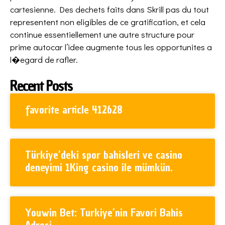
cartesienne. Des dechets faits dans Skrill pas du tout
representent non eligibles de ce gratification, et cela
continue essentiellement une autre structure pour
prime autocar l’idee augmente tous les opportunites a
l�egard de rafler.
Recent Posts
favorite article 412628
Türkiye’deki spor bahisleri ve casino
deneyimi 1King casino ile mümkün.
Youwin Bet: Turkiye’nin Favori Bahis