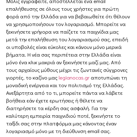
Μόλις εγγραφείτε, αποστέλλεται ένα email
επαλήθευσης σε όλους τους χρήστες για πρώτη
φορά από την Ελλάδα για να βεβαιωθείτε ότι θέλουν
να χρησιμοποιήσουν τον λογαριασμό. Μπορείτε να
ξεκινήσετε γρήγορα να παίζετε τα παιχνίδια μας
μετά την επαλήθευση του λογαριασμού σας, επειδή
οι υποβολές είναι εύκολες και κάνουν μόνο μερικά
βήματα. Η νέα σας περιπέτεια στην Ελλάδα είναι
μόνο ένα κλικ μακριά αν ξεκινήσετε μαζί μας. Από
τους αρχαίους μύθους μέχρι τις ζωντανές σύγχρονες
γιορτές, το καζίνο μας
legianocas.gr
αποτυπώνει τη
μοναδική ενέργεια και τον πολιτισμό της Ελλάδας.
Ανεξάρτητα από το τι, μπορείτε πάντα να λάβετε
βοήθεια εάν έχετε ερωτήσεις ή θέλετε να
διατηρήσετε τα κέρδη σας ασφαλή. Για την
καλύτερη εμπειρία παιχνιδιού ποτέ, ξεκινήστε το
ταξίδι σας στην πλατφόρμα μας κάνοντας έναν
λογαριασμό μόνο με τη διεύθυνση email σας.