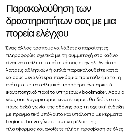
Παρακολούθηση των
δραστηριοτήτων σας με μια
πορεία ελέγχου
Ένας άλλος τρόπους να λάβετε απαραίτητες
πληροφορίες σχετικά με τη συμμετοχή στο καζίνο
είναι να στείλετε τα αίτημά σας στην ηλ. Αν είστε
λάτρεις αθλητικών ή απλά παρακολουθείτε κατά
καιρούς μεγαλύτερα παγκόσμια πρωταθλήματα, η
ενότητα με τα αθλητικά προσφέρει ένα αρκετά
ικανοποιητικό πακέτο υπηρεσιών bookmaker. Αφού ο
νέος σας λογαριασμός είναι έτοιμος, θα δείτε στην
πάνω δεξιά γωνία της οθόνης σας τη σχετική ένδειξη
με πραγματικό υπόλοιπο και υπόλοιπο με κέρματα
Legiano. Για να γίνετε τακτικό μέλος της
πλατφόρμας και ανοίξετε πλήρη πρόσβαση σε όλες