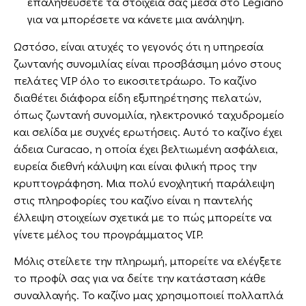
επαληθεύσετε τα στοιχεία σας μέσα στο Legiano
για να μπορέσετε να κάνετε μια ανάληψη.
Ωστόσο, είναι ατυχές το γεγονός ότι η υπηρεσία
ζωντανής συνομιλίας είναι προσβάσιμη μόνο στους
πελάτες VIP όλο το εικοσιτετράωρο. Το καζίνο
διαθέτει διάφορα είδη εξυπηρέτησης πελατών,
όπως ζωντανή συνομιλία, ηλεκτρονικό ταχυδρομείο
και σελίδα με συχνές ερωτήσεις. Αυτό το καζίνο έχει
άδεια Curacao, η οποία έχει βελτιωμένη ασφάλεια,
ευρεία διεθνή κάλυψη και είναι φιλική προς την
κρυπτογράφηση. Μια πολύ ενοχλητική παράλειψη
στις πληροφορίες του καζίνο είναι η παντελής
έλλειψη στοιχείων σχετικά με το πώς μπορείτε να
γίνετε μέλος του προγράμματος VIP.
Μόλις στείλετε την πληρωμή, μπορείτε να ελέγξετε
το προφίλ σας για να δείτε την κατάσταση κάθε
συναλλαγής. Το καζίνο μας χρησιμοποιεί πολλαπλά