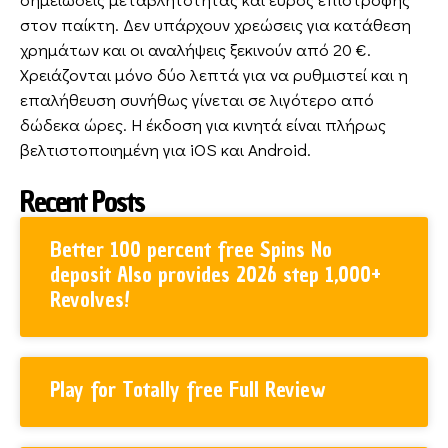
στον παίκτη. Δεν υπάρχουν χρεώσεις για κατάθεση
χρημάτων και οι αναλήψεις ξεκινούν από 20 €.
Χρειάζονται μόνο δύο λεπτά για να ρυθμιστεί και η
επαλήθευση συνήθως γίνεται σε λιγότερο από
δώδεκα ώρες. Η έκδοση για κινητά είναι πλήρως
βελτιστοποιημένη για iOS και Android.
Recent Posts
Better 100 percent free Spins No
deposit Also provides 2026 step 1,000+
Revolves!
Play for Totally free Full Review