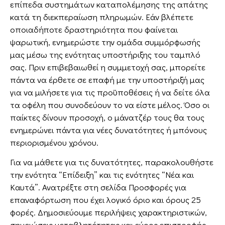
επίπεδα συστημάτων καταπολέμησης της απάτης
κατά τη διεκπεραίωση πληρωμών. Εάν βλέπετε
οποιαδήποτε δραστηριότητα που φαίνεται
ψαρωτική, ενημερώστε την ομάδα συμμόρφωσής
μας μέσω της ενότητας υποστήριξης του ταμπλό
σας. Πριν επιβεβαιωθεί η συμμετοχή σας, μπορείτε
πάντα να έρθετε σε επαφή με την υποστήριξή μας
για να μιλήσετε για τις προϋποθέσεις ή να δείτε όλα
τα οφέλη που συνοδεύουν το να είστε μέλος. Όσο οι
παίκτες δίνουν προσοχή, ο μάνατζέρ τους θα τους
ενημερώνει πάντα για νέες δυνατότητες ή μπόνους
περιορισμένου χρόνου.
Για να μάθετε για τις δυνατότητες, παρακολουθήστε
την ενότητα “Επίδειξη” και τις ενότητες “Νέα και
Καυτά”. Ανατρέξτε στη σελίδα Προσφορές για
επαναφόρτωση που έχει λογικό όριο και όρους 25
φορές. Δημοσιεύουμε περιλήψεις χαρακτηριστικών,
σημειώσεις μεταβλητότητας και εύρος επιστροφής