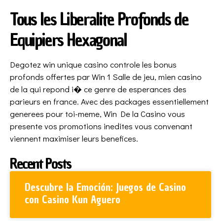
Tous les Liberalite Profonds de
Equipiers Hexagonal
Degotez win unique casino controle les bonus
profonds offertes par Win 1 Salle de jeu, mien casino
de la qui repond i� ce genre de esperances des
parieurs en france. Avec des packages essentiellement
generees pour toi-meme, Win De la Casino vous
presente vos promotions inedites vous convenant
viennent maximiser leurs benefices.
Recent Posts
Descubre la Emoción: Juegos de Casino
con Casino Kun Aguero