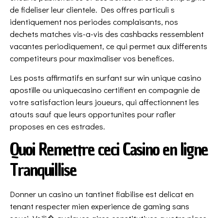
de fideliser leur clientele. Des offres particuli s
identiquement nos periodes complaisants, nos
dechets matches vis-a-vis des cashbacks ressemblent
vacantes periodiquement, ce qui permet aux differents
competiteurs pour maximaliser vos benefices.
Les posts affirmatifs en surfant sur win unique casino
apostille ou uniquecasino certifient en compagnie de
votre satisfaction leurs joueurs, qui affectionnent les
atouts sauf que leurs opportunites pour rafler
proposes en ces estrades.
Quoi Remettre ceci Casino en ligne
Tranquillise
Donner un casino un tantinet fiabilise est delicat en
tenant respecter mien experience de gaming sans