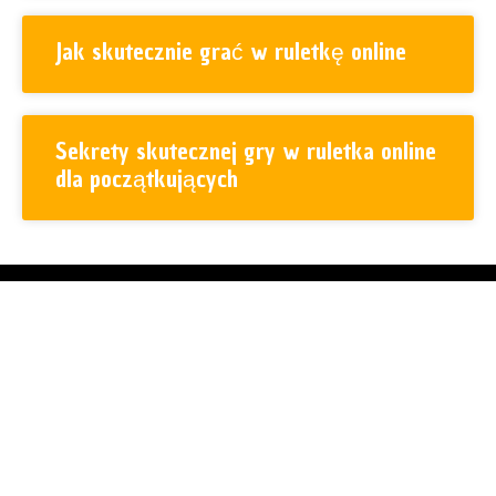
Jak skutecznie grać w ruletkę online
Sekrety skutecznej gry w ruletka online
dla początkujących
Quick links
Contcat Info
Shake it on,
Home
Tampa, FL
pucker up, and
About
support@fruit
taste the POW.
Shop
FAQ's
Recipes