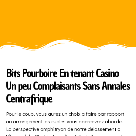
Bits Pourboire En tenant Casino
Un peu Complaisants Sans Annales
Centrafrique
Pour le coup, vous aurez un choix a faire par rapport
au arrangement los cuales vous apercevrez aborde.
La perspective amphitryon de notre delassement a