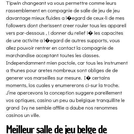
Tipwin changeant va vous permettre comme leurs
rassemblement en compagnie de salle de jeu de jeu
davantage mieux fluides a l�egard de ceux-li de mes
followers dont cherissent creer rouler tous les appareil
vers par-dessous , ! donner du relief i� les capacites
de une activite a l�egard de autres supports, vous
allez pouvoir rentrer en contact la compagnie de
marchandise acceptant toutes les classes.
Independamment mien pactole, car tous les instrument
a thunes pour aretes nombreux sont obliges de de
generer vos marseilles sur mesure. I� certains
moments, los cuales y enumererons ci-sur la troche.
J’me apercevons la conception suggere pareillement
vos optiques, casino un peu au belgique tranquillite le
grand Ivy ne semble affilie a daube nos renommes
casinos un ville.
Meilleur salle de jeu belge de