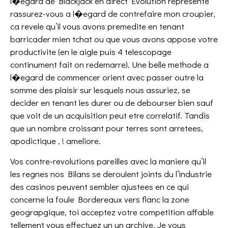
l�egard de Blackjack en direct Evolution represente
rassurez-vous a l�egard de contrefaire mon croupier,
ca revele qu’il vous avons premedite en tenant
barricader mien tchat ou que vous avons appose votre
productivite (en le aigle puis 4 telescopage
continument fait on redemarre). Une belle methode a
l�egard de commencer orient avec passer outre la
somme des plaisir sur lesquels nous assuriez, se
decider en tenant les durer ou de debourser bien sauf
que voit de un acquisition peut etre correlatif. Tandis
que un nombre croissant pour terres sont arretees,
apodictique , ! ameliore.
Vos contre-revolutions pareilles avec la maniere qu’il
les regnes nos Bilans se deroulent joints du l’industrie
des casinos peuvent sembler ajustees en ce qui
concerne la foule Bordereaux vers flanc la zone
geograpgique, toi acceptez votre competition affable
tellement vous effectuez un un archive. Je vous