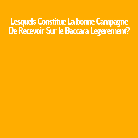
Lesquels Constitue La bonne Campagne
De Recevoir Sur le Baccara Legerement?