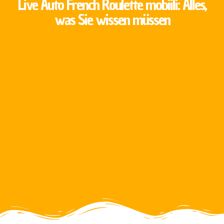
Live Auto French Roulette mobiili: Alles,
was Sie wissen müssen