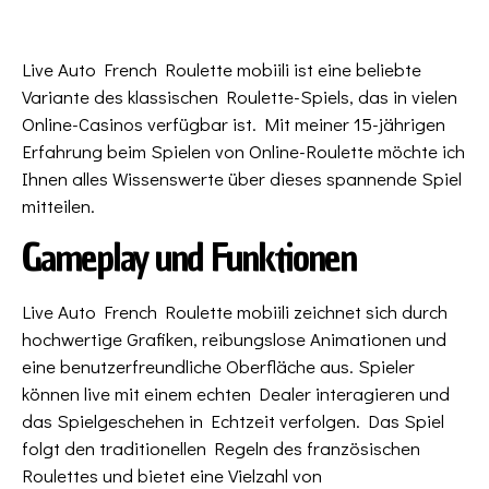
Live Auto French Roulette mobiili ist eine beliebte
Variante des klassischen Roulette-Spiels, das in vielen
Online-Casinos verfügbar ist. Mit meiner 15-jährigen
Erfahrung beim Spielen von Online-Roulette möchte ich
Ihnen alles Wissenswerte über dieses spannende Spiel
mitteilen.
Gameplay und Funktionen
Live Auto French Roulette mobiili zeichnet sich durch
hochwertige Grafiken, reibungslose Animationen und
eine benutzerfreundliche Oberfläche aus. Spieler
können live mit einem echten Dealer interagieren und
das Spielgeschehen in Echtzeit verfolgen. Das Spiel
folgt den traditionellen Regeln des französischen
Roulettes und bietet eine Vielzahl von