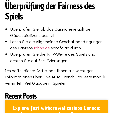
Überprüfung der Fairness des
Spiels
Überprüfen Sie, ob das Casino eine gültige
Glücksspiellizenz besitzt
Lesen Sie die Allgemeinen Geschäftsbedingungen
des Casinos
ighhh.de
sorgfältig durch
Überprüfen Sie die RTP-Werte des Spiels und
achten Sie auf Zertifizierungen
Ich hoffe, dieser Artikel hat Ihnen alle wichtigen
Informationen über Live Auto French Roulette mobiili
vermittelt. Viel Glück beim Spielen!
Recent Posts
Explore fast withdrawal casinos Canada: