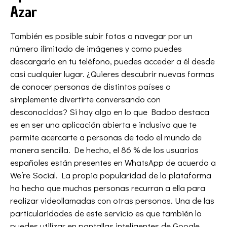
Azar
También es posible subir fotos o navegar por un
número ilimitado de imágenes y como puedes
descargarlo en tu teléfono, puedes acceder a él desde
casi cualquier lugar. ¿Quieres descubrir nuevas formas
de conocer personas de distintos países o
simplemente divertirte conversando con
desconocidos? Si hay algo en lo que Badoo destaca
es en ser una aplicación abierta e inclusiva que te
permite acercarte a personas de todo el mundo de
manera sencilla. De hecho, el 86 % de los usuarios
españoles están presentes en WhatsApp de acuerdo a
We’re Social. La propia popularidad de la plataforma
ha hecho que muchas personas recurran a ella para
realizar videollamadas con otras personas. Una de las
particularidades de este servicio es que también lo
puedes utilizar en pantallas inteligentes de Google