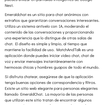
Nest.
Emeraldchat es un sitio para chat anónimos con
extraños que garantizan conversaciones interesantes.
Utiliza un sistema antivelo con IA, moderando el
contenido de las conversaciones y proporcionando
una experiencia que lo distingue de otras salas de
chat. El diseño es simple y limpio, al tiempo que
mantiene la facilidad de uso. MatchAndTalk es una
aplicación donde puedes iniciar video chat, chat de
voz y enviar mensajes instantáneamente con
hermosas chicas y hombres guapos de todo el mundo.
Si disfruta chatear, asegúrese de que la aplicación
tenga buenas opciones de correspondencia y filtros.
Existe un sitio web elegante para personas elegantes
llamado EmeraldChat. La mayoría de las personas
que utilizan este sitio tratan de encontrar algunos