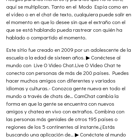
aquí se multiplican. Tanto en el Modo Espía como en
el vídeo o en el chat de texto, cualquiera puede salir en
el momento en que lo desee sin que el extraño con el
que se está hablando pueda rastrear con quién ha
hablado o compartido el momento.
Este sitio fue creado en 2009 por un adolescente de la
escuela a la edad de sixteen años. ▶ Conéctese al
mundo con Live O Video Chat.Live O Video Chat te
conecta con personas de más de 200 países. Puedes
hacer muchos amigos con diferentes y variados
idiomas y culturas.- Conozca gente nueva en todo el
mundo a través de chats de… CamChat cambia la
forma en que la gente se encuentra con nuevos
amigos y chatea en vivo con extraños. Combina con
las personas más geniales de otros 195 países o
regiones de los 5 continentes al instante.¿Estás
buscando una aplicación de… ▶ Conéctate al mundo