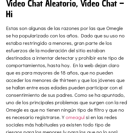
Video Chat Aleatorio, Video Chat –
Hi
Estas son algunas de las razones por las que Omegle
se ha popularizado con los años. Dado que su uso no
estaba restringido a menores, gran parte de los
esfuerzos de la moderación del sitio estaban
destinados a intentar detectar y prohibir este tipo de
comportamientos, hasta hoy. En la web dejan claro
que es para mayores de 18 años, que no pueden
acceder los menores de thirteen y que los jóvenes que
se hallan entre esas edades pueden participar con el
consentimiento de sus padres. Como se ha apuntado,
uno de los principales problemas que surgen con la red
Omegle es que no tienen ningún tipo de filtro y que no
es necesario registrarse. Y
omeagul
si en las redes
sociales más habituales ya existen todo tipo de
riesgos para los menores (y para los que no lo son),