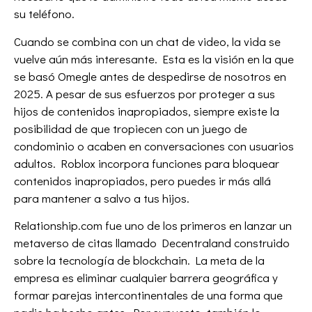
su teléfono.
Cuando se combina con un chat de video, la vida se
vuelve aún más interesante. Esta es la visión en la que
se basó Omegle antes de despedirse de nosotros en
2025. A pesar de sus esfuerzos por proteger a sus
hijos de contenidos inapropiados, siempre existe la
posibilidad de que tropiecen con un juego de
condominio o acaben en conversaciones con usuarios
adultos. Roblox incorpora funciones para bloquear
contenidos inapropiados, pero puedes ir más allá
para mantener a salvo a tus hijos.
Relationship.com fue uno de los primeros en lanzar un
metaverso de citas llamado Decentraland construido
sobre la tecnología de blockchain. La meta de la
empresa es eliminar cualquier barrera geográfica y
formar parejas intercontinentales de una forma que