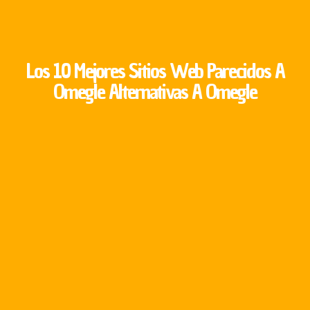
Los 10 Mejores Sitios Web Parecidos A
Omegle Alternativas A Omegle