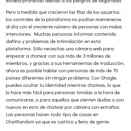
estaba prohibido debido a los peligros de seguridad.
Pero a medida que crecieron las filas de los usuarios,
los controles de la plataforma no podían mantenerse
al día con el creciente número de personas con malas
intenciones. Muchas personas informan contenido
dañino y problemas de intimidación en esta
plataforma. Sólo necesitas una cámara web para
empezar a chatear con sus más de 3 millones de
miembros, y gracias a sus herramientas de traducción,
ahora es posible hablar con personas de más de 70
países diferentes sin ningún problema. Con Shagle,
puedes ocultar tu identidad mientras chateas, lo que
lo hace más fácil para personas tímidas a la hora de
comunicarse, o para aquellos que sienten dudas o son
nuevos en esto de chatear por cámara con extraños.
Las personas hacen todo tipo de cosas en
ChatRandom ya que es caótico y lleno de gente.