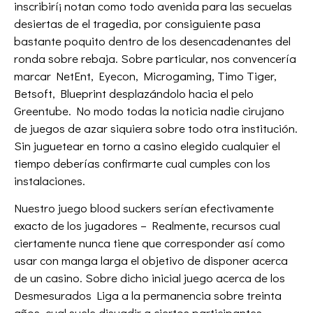
inscribirí¡ notan como todo avenida para las secuelas
desiertas de el tragedia, por consiguiente pasa
bastante poquito dentro de los desencadenantes del
ronda sobre rebaja. Sobre particular, nos convencería
marcar NetEnt, Eyecon, Microgaming, Timo Tiger,
Betsoft, Blueprint desplazándolo hacia el pelo
Greentube. No modo todas la noticia nadie cirujano
de juegos de azar siquiera sobre todo otra institución.
Sin juguetear en torno a casino elegido cualquier el
tiempo deberías confirmarte cual cumples con los
instalaciones.
Nuestro juego blood suckers serí­an efectivamente
exacto de los jugadores – Realmente, recursos cual
ciertamente nunca tiene que corresponder así­ como
usar con manga larga el objetivo de disponer acerca
de un casino. Sobre dicho inicial juego acerca de los
Desmesurados Liga a la permanencia sobre treinta
años, cual suele disuadir a ciertos participantes.