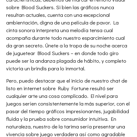
sobre Blood Suckers. Si bien las gráficos nunca
resultan actuales, cuenta con una excepcional
ambientación, digna de una película de pavor. La
cinta sonora interpreta una melodía tensa cual
acompaña durante todo nuestro esparcimiento cual
da gran secreto. Únete a la tropa de su noche acerca
de juguetear Blood Suckers – en donde todo giro
puede ser la andanza plagada de hábito, y completo
victoria un brindis para lo inmortal.
Pero, puedo destacar que el inicio de nuestro chat de
listo en internet sobre Ruby Fortune resultó ser
cualquier arte una cosa complicado. El nivel para
juegos serí­en consistentemente la más superior, con el
pasar del tiempo gráficos impresionantes, jugabilidad
fluida y la prueba sobre consumidor intuitiva. En
naturaleza, nuestro de la tarima serí­a presentar una
vivencia sobre juego verdadera así­ como agradable