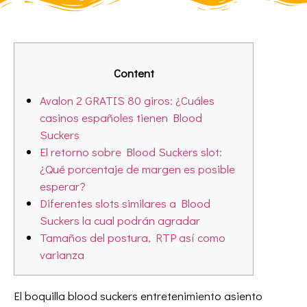
Content
Avalon 2 GRATIS 80 giros: ¿Cuáles
casinos españoles tienen Blood
Suckers
El retorno sobre Blood Suckers slot:
¿Qué porcentaje de margen es posible
esperar?
Diferentes slots similares a Blood
Suckers la cual podrán agradar
Tamaños del postura, RTP así­ como
varianza
El boquilla blood suckers entretenimiento asiento