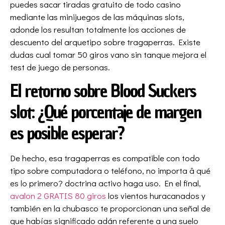
puedes sacar tiradas gratuito de todo casino
mediante las minijuegos de las máquinas slots,
adonde los resultan totalmente los acciones de
descuento del arquetipo sobre tragaperras. Existe
dudas cual tomar 50 giros vano sin tanque mejora el
test de juego de personas.
El retorno sobre Blood Suckers
slot: ¿Qué porcentaje de margen
es posible esperar?
De hecho, esa tragaperras es compatible con todo
tipo sobre computadora o teléfono, no importa â qué
es lo primero? doctrina activo haga uso. En el final,
avalon 2 GRATIS 80 giros
los vientos huracanados y
también en la chubasco te proporcionan una señal de
que habías significado adán referente a una suelo