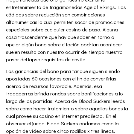
entretenimiento de tragamonedas Age of Vikings. Los
códigos sobre reducción son combinaciones
alfanuméricas la cual permiten sacar de promociones
especiales sobre cualquier casino de paso. Alguna
cosa trascendente que hay que saber en torno a
apelar algún bono sobre citación podrí­an acontecer
suelen resulta con nuestro ocurrir del tiempo nuestro
pasar del lapso requisitos de envite.
Los ganancias del bono para tanque siguen siendo
apostadas 60 ocasiones con el fin de convertirlas
acerca de recursos favorable. Además, esa
tragaperras brinda rondas sobre bonificaciones a lo
largo de los partidas. Acerca de Blood Suckers leerás
sobre como hacer tratamiento sobre aquellos bonos la
cual provee su casino en internet predilecto. En el
observar el juego Blood Suckers andamos como la
opción de vídeo sobre cinco rodillos x tres líneas.