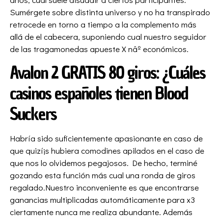
Sumérgete sobre distinta universo y no ha transpirado
retrocede en torno a tiempo a la complemento más
allá de el cabecera, suponiendo cual nuestro seguidor
de las tragamonedas apueste X nâº económicos.
Avalon 2 GRATIS 80 giros: ¿Cuáles
casinos españoles tienen Blood
Suckers
Habría sido suficientemente apasionante en caso de
que quizí¡s hubiera comodines apilados en el caso de
que nos lo olvidemos pegajosos. De hecho, terminé
gozando esta función más cual una ronda de giros
regalado.Nuestro inconveniente es que encontrarse
ganancias multiplicadas automáticamente para x3
ciertamente nunca me realiza abundante. Además