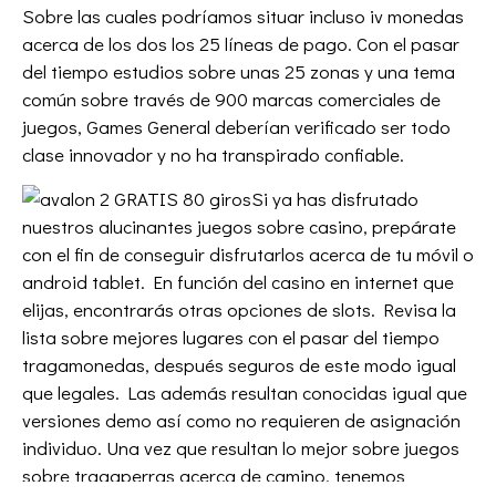
Sobre las cuales podrí­amos situar incluso iv monedas
acerca de los dos los 25 líneas de pago. Con el pasar
del tiempo estudios sobre unas 25 zonas y una tema
común sobre través de 900 marcas comerciales de
juegos, Games General deberían verificado ser todo
clase innovador y no ha transpirado confiable.
Si ya has disfrutado
nuestros alucinantes juegos sobre casino, prepárate
con el fin de conseguir disfrutarlos acerca de tu móvil o
android tablet. En función del casino en internet que
elijas, encontrarás otras opciones de slots. Revisa la
lista sobre mejores lugares con el pasar del tiempo
tragamonedas, después seguros de este modo­ igual
que legales. Las además resultan conocidas igual que
versiones demo así­ como no requieren de asignación
individuo. Una vez que resultan lo mejor sobre juegos
sobre tragaperras acerca de camino, tenemos