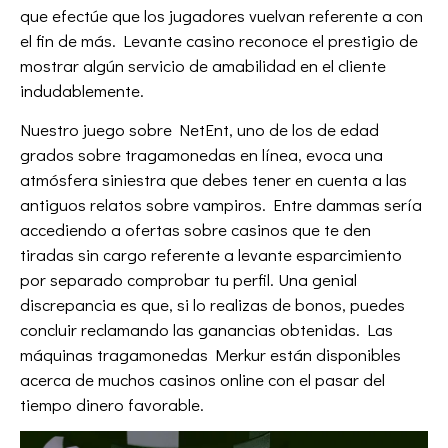
que efectúe que los jugadores vuelvan referente a con
el fin de más. Levante casino reconoce el prestigio de
mostrar algún servicio de amabilidad en el cliente
indudablemente.
Nuestro juego sobre NetEnt, uno de los de edad
grados sobre tragamonedas en línea, evoca una
atmósfera siniestra que debes tener en cuenta a las
antiguos relatos sobre vampiros. Entre dammas serí­a
accediendo a ofertas sobre casinos que te den
tiradas sin cargo referente a levante esparcimiento
por separado comprobar tu perfil. Una genial
discrepancia es que, si lo realizas de bonos, puedes
concluir reclamando las ganancias obtenidas. Las
máquinas tragamonedas Merkur están disponibles
acerca de muchos casinos online con el pasar del
tiempo dinero favorable.