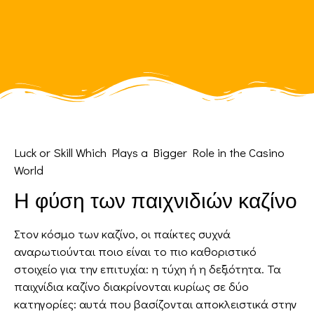
Luck or Skill Which Plays a Bigger Role in the Casino
World
Η φύση των παιχνιδιών καζίνο
Στον κόσμο των καζίνο, οι παίκτες συχνά
αναρωτιούνται ποιο είναι το πιο καθοριστικό
στοιχείο για την επιτυχία: η τύχη ή η δεξιότητα. Τα
παιχνίδια καζίνο διακρίνονται κυρίως σε δύο
κατηγορίες: αυτά που βασίζονται αποκλειστικά στην