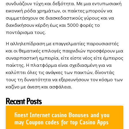
συνδυάζουν τύχη και δεξιότητα. Με μια εντυπωσιακή
εικονική ρόδα χρημάτων, οι παίκτες μπορούν να
συμμετάσχουν σε διασκεδαστικούς γύρους και να
διεκδικήσουν κέρδη έως και 5000 φορές το
ποντάρισμα τους.
Η αλληλεπίδραση με επαγγελματίες παρουσιαστές
και οι θεματικές επιλογές παιχνιδιών προσφέρουν μια
συναρπαστική εμπειρία, είτε είστε νέος είτε έμπειρος
παίκτης. Η πλατφόρμα είναι σχεδιασμένη για να
καλύπτει όλες τις ανάγκες των παικτών, δίνοντάς
τους τη δυνατότητα να εξερευνήσουν τον κόσμο των
καζίνο με άνεση και ασφάλεια.
Recent Posts
Finest Internet casino Bonuses and you
may Coupon codes for top Casino Apps