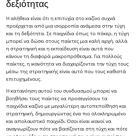
δεξιότητας
Η αλήθεια είναι ότι η επιτυχία στο καζίνο συχνά
προέρχεται από μια ισορροπία ανάμεσα στην τύχη
και τη δεξιότητα. Σε παιχνίδια όπως το πόκερ, η τύχη
μπορεί να δώσει στους παίκτες μια καλή αρχή, αλλά
η στρατηγική και η εκπαίδευση είναι αυτά που
κάνουν τη διαφορά μακροπρόθεσμα. Για πολλούς
παίκτες, η ικανότητα να διαχειρίζονται την τύχη τους
μέσω της στρατηγικής είναι αυτό που τους καθιστά
επιτυχημένους.
Η κατανόηση αυτού του συνδυασμού μπορεί να
βοηθήσει τους παίκτες να προσεγγίσουν τα
παιχνίδια καζίνο με μεγαλύτερη αυτοπεποίθηση και
στρατηγική, δημιουργώντας ένα πιο ολοκληρωμένο
και απολαυστικό παιχνίδι. Όσοι είναι ικανοί να
αναγνωρίζουν πότε να βασίζονται στη τύχη και πότε