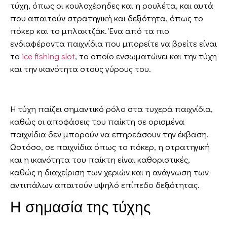
τύχη, όπως οι κουλοχέρηδες και η ρουλέτα, και αυτά
που απαιτούν στρατηγική και δεξιότητα, όπως το
πόκερ και το μπλακτζάκ. Ένα από τα πιο
ενδιαφέροντα παιχνίδια που μπορείτε να βρείτε είναι
το
ice fishing slot
, το οποίο ενσωματώνει και την τύχη
και την ικανότητα στους γύρους του.
Η τύχη παίζει σημαντικό ρόλο στα τυχερά παιχνίδια,
καθώς οι αποφάσεις του παίκτη σε ορισμένα
παιχνίδια δεν μπορούν να επηρεάσουν την έκβαση.
Ωστόσο, σε παιχνίδια όπως το πόκερ, η στρατηγική
και η ικανότητα του παίκτη είναι καθοριστικές,
καθώς η διαχείριση των χεριών και η ανάγνωση των
αντιπάλων απαιτούν υψηλό επίπεδο δεξιότητας.
Η σημασία της τύχης