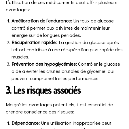
L’utilisation de ces médicaments peut offrir plusieurs
avantages:
Amélioration de l’endurance:
Un taux de glucose
contrôlé permet aux athlètes de maintenir leur
énergie sur de longues périodes.
Récupération rapide:
La gestion du glucose après
l’effort contribue à une récupération plus rapide des
muscles.
Prévention des hypoglycémies:
Contrôler le glucose
aide à éviter les chutes brutales de glycémie, qui
peuvent compromettre les performances.
3. Les risques associés
Malgré les avantages potentiels, il est essentiel de
prendre conscience des risques:
Dépendance:
Une utilisation inappropriée peut