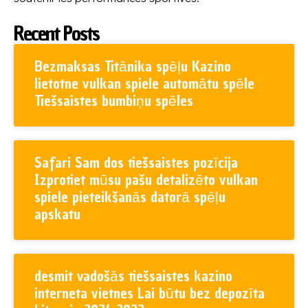
Recent Posts
Bezmaksas Titānika spēļu Kazino
lietotne vulkan spiele automātu spēle
Tiešsaistes bumbiņu spēles
Safari Sam dos tiešsaistes pozīcija
Izprotiet mūsu pašu detalizēto vulkan
spiele pieteikšanās datorā spēļu
apskatu
desmit vadošās tiešsaistes kazino
interneta vietnes Lai būtu bez depozīta