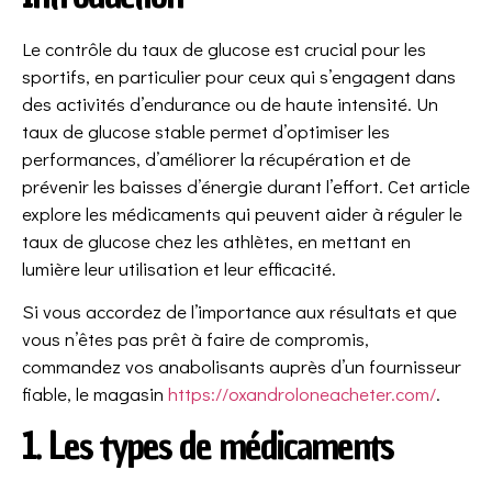
Le contrôle du taux de glucose est crucial pour les
sportifs, en particulier pour ceux qui s’engagent dans
des activités d’endurance ou de haute intensité. Un
taux de glucose stable permet d’optimiser les
performances, d’améliorer la récupération et de
prévenir les baisses d’énergie durant l’effort. Cet article
explore les médicaments qui peuvent aider à réguler le
taux de glucose chez les athlètes, en mettant en
lumière leur utilisation et leur efficacité.
Si vous accordez de l’importance aux résultats et que
vous n’êtes pas prêt à faire de compromis,
commandez vos anabolisants auprès d’un fournisseur
fiable, le magasin
https://oxandroloneacheter.com/
.
1. Les types de médicaments