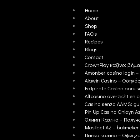
Home
About
Shop
FAQ’s
Recipes
Blogs
Contact
CrownPlay καζίνο: βήμ
Amonbet casino login –
Alawin Casino – Οδηγό
Fatpirate Casino bonus
Alfcasino overzicht en o
Casino senza AAMS: guid
Pin Up Casino Onlayn A
Олимп Казино – Получ
Mostbet AZ – bukmeker 
Пинко казино – Официа