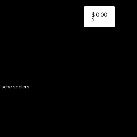
$
0.00
0
ische spelers