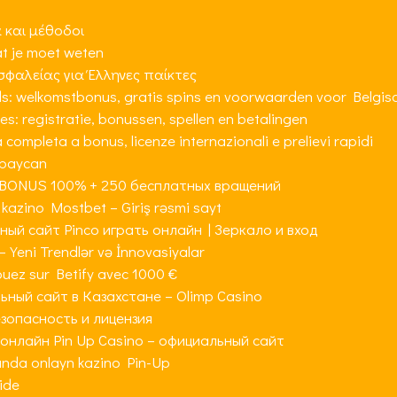
 και μέθοδοι
t je moet weten
σφαλείας για Έλληνες παίκτες
s: welkomstbonus, gratis spins en voorwaarden voor Belgisc
es: registratie, bonussen, spellen en betalingen
ompleta a bonus, licenze internazionali e prelievi rapidi
rbaycan
 BONUS 100% + 250 бесплатных вращений
kazino Mostbet – Giriş rəsmi sayt
ный сайт Pinco играть онлайн | Зеркало и вход
 Yeni Trendlər və İnnovasiyalar
ouez sur Betify avec 1000 €
ный сайт в Казахстане – Olimp Casino
езопасность и лицензия
 онлайн Pin Up Casino – официальный сайт
anda onlayn kazino Pin-Up
ide