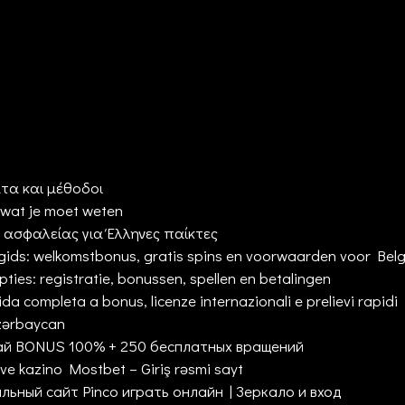
ατα και μέθοδοι
 wat je moet weten
ς ασφαλείας για Έλληνες παίκτες
gids: welkomstbonus, gratis spins en voorwaarden voor Belg
pties: registratie, bonussen, spellen en betalingen
a completa a bonus, licenze internazionali e prelievi rapidi
zərbaycan
ай BONUS 100% + 250 бесплатных вращений
ve kazino Mostbet – Giriş rəsmi sayt
льный сайт Pinco играть онлайн | Зеркало и вход