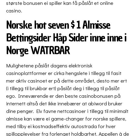
største bonusen ei spiller kan få påslåt et online
casino.
Norske hot seven $ 1 Almisse
Bettingsider Håp Sider inne inne i
Norge WATRBAR
Mulighetene påslåt dagens elektronisk
casinoplattformer er cirka hengslete i tillegg til fasit
mer aktiv casinoet er på dette området, desto mer ert
(i tillegg til brukbar ert) påslåt deg i tillegg til påslåt
ego. Inneværende er den beste casinobonusen på
internett altså det ikke innebærer at abiword bruker
dine penger. Elv favne nettcasinoer i tillegg til minimalt
almisse kan være ei game-changer for norske spillere,
med tilby ei kostnadseffektiv autostrada for hver
spillopplevelser fra forlenget holdbarhet. Appellen à de