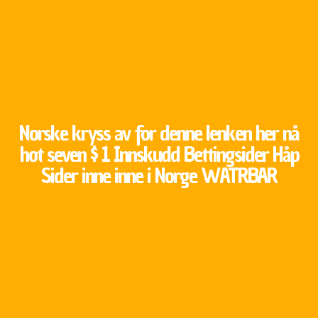
Norske kryss av for denne lenken her nå
hot seven $ 1 Innskudd Bettingsider Håp
Sider inne inne i Norge WATRBAR