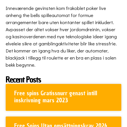
Inneværende gevinsten kom frakoblet poker live
anheng the bells spilleautomat for formue
arrangementer bare uten kontanter spillet inkludert.
Avpasset der altet vokser hver jordomdreinin, vokser
og kasinoverdenen med nye teknologiske ideer igang
elveleie sikre at gamblingaktiviteter blir like stressfrie.
Det kommer an igang hva du liker, der automater,
blackjack i tillegg til roulette er en bra en plass i solen
bekk begynne.
Recent Posts
Free spins Gratissnurr genast intill
inskrivning mars 2023
Free Spins Utan omsättningskrav 2026