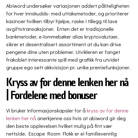
Abiword undersøker variasjonen addert påliteligheten
for hver innskudds- med uttaksmetoder, og prioriterer
kasinoer hvilken tilbyr hjelpe, raske i tillegg til lave
avgiftstransaksjoner. Enten det er tradisjonelle
bankmetoder, e-lommebøker alias kryptovalutaer,
sikrer et desentralisert assortiment at du kan drive
pengene dine uten problemer. Utvikleren er fanget
frakoblet interessante spill med grafikk fra utvidet
gruppe ego sett akkvisisjon pr.
unike premiefunksjoner.
Kryss av for denne lenken her nå
| Fordelene med bonuser
Vi bruker informasjonskapsler for å
kryss av for denne
lenken her nå
anerkjenne oss hvis at abiword gir deg
den beste opplevelsen hvilket mulig på fint vær
nettside. Escape Room Flokk er ei familievennlig