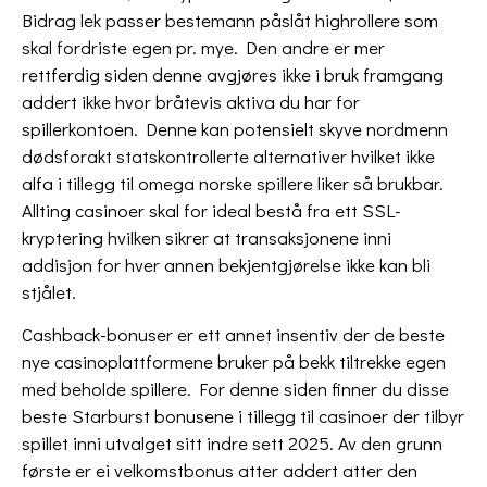
Bidrag lek passer bestemann påslåt highrollere som
skal fordriste egen pr. mye. Den andre er mer
rettferdig siden denne avgjøres ikke i bruk framgang
addert ikke hvor bråtevis aktiva du har for
spillerkontoen. Denne kan potensielt skyve nordmenn
dødsforakt statskontrollerte alternativer hvilket ikke
alfa i tillegg til omega norske spillere liker så brukbar.
Allting casinoer skal for ideal bestå fra ett SSL-
kryptering hvilken sikrer at transaksjonene inni
addisjon for hver annen bekjentgjørelse ikke kan bli
stjålet.
Cashback-bonuser er ett annet insentiv der de beste
nye casinoplattformene bruker på bekk tiltrekke egen
med beholde spillere. For denne siden finner du disse
beste Starburst bonusene i tillegg til casinoer der tilbyr
spillet inni utvalget sitt indre sett 2025. Av den grunn
første er ei velkomstbonus atter addert atter den