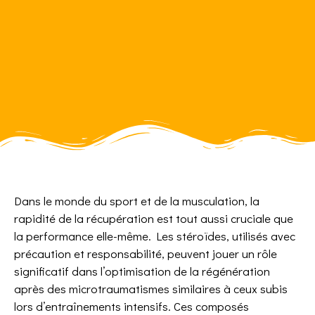
Dans le monde du sport et de la musculation, la
rapidité de la récupération est tout aussi cruciale que
la performance elle-même. Les stéroïdes, utilisés avec
précaution et responsabilité, peuvent jouer un rôle
significatif dans l’optimisation de la régénération
après des microtraumatismes similaires à ceux subis
lors d’entraînements intensifs. Ces composés